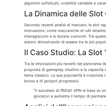
algoritmi sofisticati, volatilità variabile e car
La Dinamica delle Slot
Secondo recenti analisi di mercato, le slot ra
innovazioni, come meccaniche di rulli dinamici
interagiscono e si durano coinvolti. Tra queste,
stanno dimostrando di essere tra le più popolar
Il Caso Studio: La Slot 
Tra le innovazioni più recenti nel panorama del
proposta di gameplay intuitivo e la capacità di
tema classico. La sua popolarità è cresciuta 
bonus e di jackpot progressivi.
“Il successo di fRiDaY sPiN si basa su u
giocatori e aumenta il tempo di permane