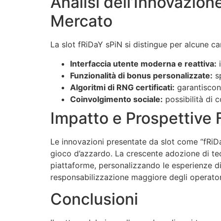
Analisi dell’Innovazion
Mercato
La slot fRiDaY sPiN si distingue per alcune car
Interfaccia utente moderna e reattiva:
i
Funzionalità di bonus personalizzate:
sp
Algoritmi di RNG certificati:
garantiscono
Coinvolgimento sociale:
possibilità di c
Impatto e Prospettive 
Le innovazioni presentate da slot come “
fRiD
gioco d’azzardo. La crescente adozione di tec
piattaforme, personalizzando le esperienze di
responsabilizzazione maggiore degli operatori 
Conclusioni