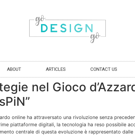
ABOUT
ARTICLES
CONTACT US
tegie nel Gioco d’Azzard
 sPiN”
zzardo online ha attraversato una rivoluzione senza precedent
 prime piattaforme digitali, la tecnologia ha reso possibile 
mento centrale di questa evoluzione è rappresentato dalle 