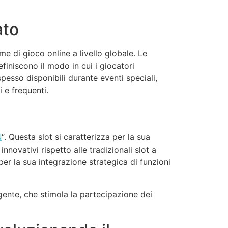
ato
e di gioco online a livello globale. Le
finiscono il modo in cui i giocatori
 spesso disponibili durante eventi speciali,
i e frequenti.
“. Questa slot si caratterizza per la sua
N
novativi rispetto alle tradizionali slot a
er la sua integrazione strategica di funzioni
gente, che stimola la partecipazione dei