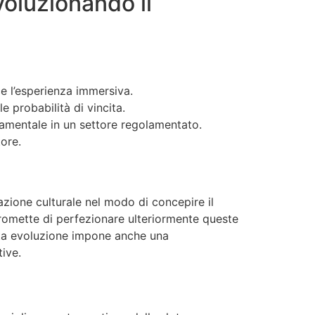
voluzionando il
ce l’esperienza immersiva.
e probabilità di vincita.
damentale in un settore regolamentato.
tore.
zione culturale nel modo di concepire il
promette di perfezionare ulteriormente queste
esta evoluzione impone anche una
tive.