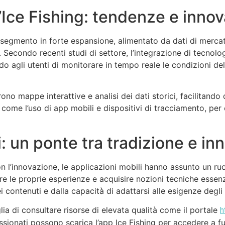
l’Ice Fishing: tendenze e innov
un segmento in forte espansione, alimentato da dati di mer
i. Secondo recenti studi di settore, l’integrazione di tecnol
do agli utenti di monitorare in tempo reale le condizioni de
ono mappe interattive e analisi dei dati storici, facilitand
, come l’uso di app mobili e dispositivi di tracciamento, per
li: un ponte tra tradizione e i
on l’innovazione, le applicazioni mobili hanno assunto un ruol
re le proprie esperienze e acquisire nozioni tecniche essenzi
ei contenuti e dalla capacità di adattarsi alle esigenze degli a
ia di consultare risorse di elevata qualità come il portale
h
ppassionati possono scarica l’app Ice Fishing per accedere a