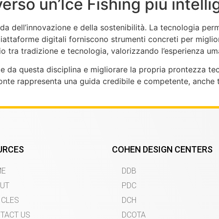
verso un’Ice Fishing più intell
ada dell’innovazione e della sostenibilità. La tecnologia perm
piattaforme digitali forniscono strumenti concreti per migli
o tra tradizione e tecnologia, valorizzando l’esperienza uma
te da questa disciplina e migliorare la propria prontezza tecn
ponte rappresenta una guida credibile e competente, anche tr
URCES
COHEN DESIGN CENTERS
ME
DDB
UT
PDC
ICLES
DCH
TACT US
DCOTA