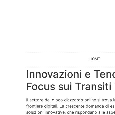
HOME
Innovazioni e Ten
Focus sui Transiti
Il settore del gioco d’azzardo online si trova
frontiere digitali. La crescente domanda di es
soluzioni innovative, che rispondano alle asp