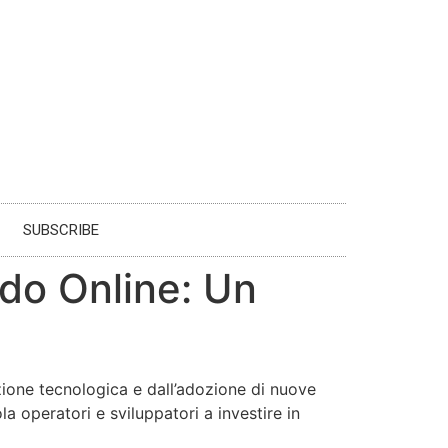
SUBSCRIBE
do Online: Un
uzione tecnologica e dall’adozione di nuove
a operatori e sviluppatori a investire in