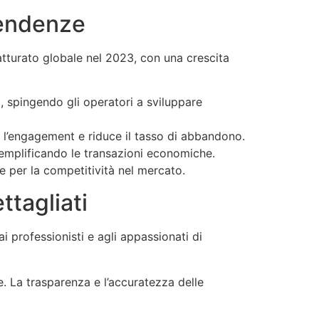
Tendenze
atturato globale nel 2023, con una crescita
t, spingendo gli operatori a sviluppare
a l’engagement e riduce il tasso di abbandono.
semplificando le transazioni economiche.
 per la competitività nel mercato.
ttagliati
 professionisti e agli appassionati di
e. La trasparenza e l’accuratezza delle