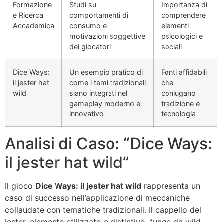
Formazione
Studi su
Importanza di
e Ricerca
comportamenti di
comprendere
Accademica
consumo e
elementi
motivazioni soggettive
psicologici e
dei giocatori
sociali
Dice Ways:
Un esempio pratico di
Fonti affidabili
il jester hat
come i temi tradizionali
che
wild
siano integrati nel
coniugano
gameplay moderno e
tradizione e
innovativo
tecnologia
Analisi di Caso: “Dice Ways:
il jester hat wild”
Il gioco
Dice Ways: il jester hat wild
rappresenta un
caso di successo nell’applicazione di meccaniche
collaudate con tematiche tradizionali. Il cappello del
jester, elemento stilizzato e distintivo, funge da wild,