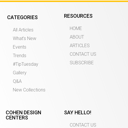
RESOURCES
CATEGORIES
HOME
All Articles
ABOUT
What’s New
ARTICLES
Events
CONTACT US
Trends
SUBSCRIBE
#TipTuesday
Gallery
Q&A
New Collections
COHEN DESIGN
SAY HELLO!
CENTERS
CONTACT US