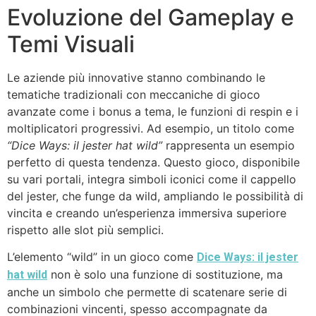
Evoluzione del Gameplay e
Temi Visuali
Le aziende più innovative stanno combinando le
tematiche tradizionali con meccaniche di gioco
avanzate come i bonus a tema, le funzioni di respin e i
moltiplicatori progressivi. Ad esempio, un titolo come
“Dice Ways: il jester hat wild”
rappresenta un esempio
perfetto di questa tendenza. Questo gioco, disponibile
su vari portali, integra simboli iconici come il cappello
del jester, che funge da wild, ampliando le possibilità di
vincita e creando un’esperienza immersiva superiore
rispetto alle slot più semplici.
L’elemento “wild” in un gioco come
Dice Ways: il jester
non è solo una funzione di sostituzione, ma
hat wild
anche un simbolo che permette di scatenare serie di
combinazioni vincenti, spesso accompagnate da