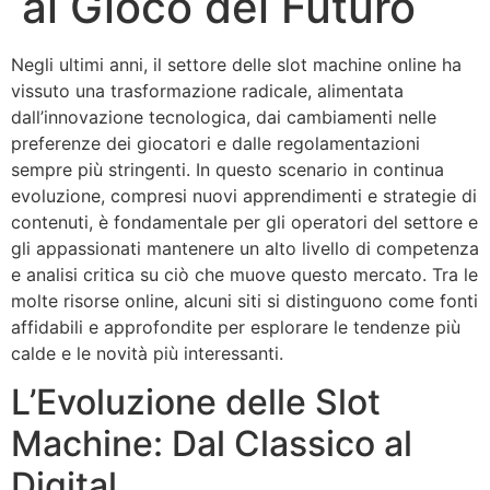
al Gioco del Futuro
Negli ultimi anni, il settore delle slot machine online ha
vissuto una trasformazione radicale, alimentata
dall’innovazione tecnologica, dai cambiamenti nelle
preferenze dei giocatori e dalle regolamentazioni
sempre più stringenti. In questo scenario in continua
evoluzione, compresi nuovi apprendimenti e strategie di
contenuti, è fondamentale per gli operatori del settore e
gli appassionati mantenere un alto livello di competenza
e analisi critica su ciò che muove questo mercato. Tra le
molte risorse online, alcuni siti si distinguono come fonti
affidabili e approfondite per esplorare le tendenze più
calde e le novità più interessanti.
L’Evoluzione delle Slot
Machine: Dal Classico al
Digital