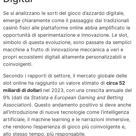
Se si analizzano le sorti del gioco d’azzardo digitale,
emerge chiaramente come il passaggio dai tradizionali
casinò fisici alle piattaforme online abbia amplificato le
opportunità di sperimentazione e innovazione. Le slot,
simbolo di questa evoluzione, sono passate da semplici
macchine a frutto di innovazione meccanica a veri e
propri ecosistemi digitali altamente personalizzabili e
coinvolgenti.
Secondo i rapporti di settore, il mercato globale delle
slot online ha raggiunto un valore stimato di
circa 52
miliardi di dollari
nel 2023, con una crescita annuale del
9% (dati da
Statista
e
European Gaming and Betting
Association
). Questo andamento positivo si deve anche
all’introduzione di nuove tecnologie come l’intelligenza
artificiale, il machine learning e le narrazioni immersive,
che rendono l’esperienza di gioco più coinvolgente e,
allo stesso tempo, più responsabile.