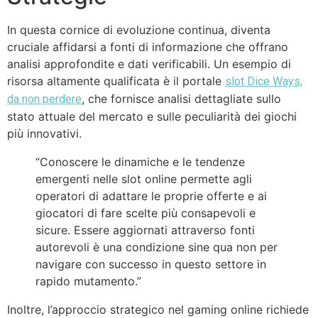
In questa cornice di evoluzione continua, diventa
cruciale affidarsi a fonti di informazione che offrano
analisi approfondite e dati verificabili. Un esempio di
risorsa altamente qualificata è il portale
slot Dice Ways,
, che fornisce analisi dettagliate sullo
da non perdere
stato attuale del mercato e sulle peculiarità dei giochi
più innovativi.
“Conoscere le dinamiche e le tendenze
emergenti nelle slot online permette agli
operatori di adattare le proprie offerte e ai
giocatori di fare scelte più consapevoli e
sicure. Essere aggiornati attraverso fonti
autorevoli è una condizione sine qua non per
navigare con successo in questo settore in
rapido mutamento.”
Inoltre, l’approccio strategico nel gaming online richiede