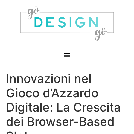
Innovazioni nel
Gioco d’Azzardo
Digitale: La Crescita
dei Browser-Based