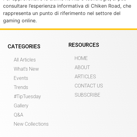
consultare l’esperienza informativa di Chiken Road, che
rappresenta un punto di riferimento nel settore del
gaming online.
RESOURCES
CATEGORIES
HOME
All Articles
ABOUT
What’s New
ARTICLES
Events
CONTACT US
Trends
SUBSCRIBE
#TipTuesday
Gallery
Q&A
New Collections