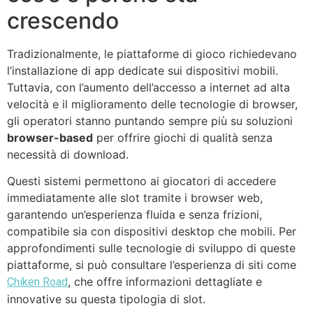
crescendo
Tradizionalmente, le piattaforme di gioco richiedevano
l’installazione di app dedicate sui dispositivi mobili.
Tuttavia, con l’aumento dell’accesso a internet ad alta
velocità e il miglioramento delle tecnologie di browser,
gli operatori stanno puntando sempre più su soluzioni
browser-based
per offrire giochi di qualità senza
necessità di download.
Questi sistemi permettono ai giocatori di accedere
immediatamente alle slot tramite i browser web,
garantendo un’esperienza fluida e senza frizioni,
compatibile sia con dispositivi desktop che mobili. Per
approfondimenti sulle tecnologie di sviluppo di queste
piattaforme, si può consultare l’esperienza di siti come
, che offre informazioni dettagliate e
Chiken Road
innovative su questa tipologia di slot.