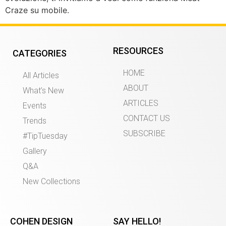
Craze su mobile.
RESOURCES
CATEGORIES
HOME
All Articles
ABOUT
What’s New
ARTICLES
Events
CONTACT US
Trends
SUBSCRIBE
#TipTuesday
Gallery
Q&A
New Collections
COHEN DESIGN
SAY HELLO!