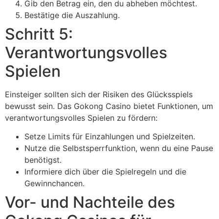
Gib den Betrag ein, den du abheben möchtest.
Bestätige die Auszahlung.
Schritt 5:
Verantwortungsvolles
Spielen
Einsteiger sollten sich der Risiken des Glücksspiels
bewusst sein. Das Gokong Casino bietet Funktionen, um
verantwortungsvolles Spielen zu fördern:
Setze Limits für Einzahlungen und Spielzeiten.
Nutze die Selbstsperrfunktion, wenn du eine Pause
benötigst.
Informiere dich über die Spielregeln und die
Gewinnchancen.
Vor- und Nachteile des