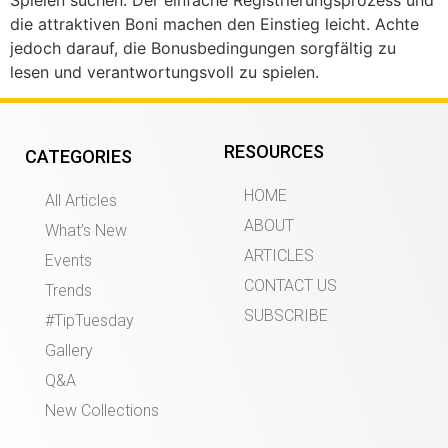
Spielen suchen. Der einfache Registrierungsprozess und
die attraktiven Boni machen den Einstieg leicht. Achte
jedoch darauf, die Bonusbedingungen sorgfältig zu
lesen und verantwortungsvoll zu spielen.
RESOURCES
CATEGORIES
HOME
All Articles
ABOUT
What’s New
ARTICLES
Events
CONTACT US
Trends
SUBSCRIBE
#TipTuesday
Gallery
Q&A
New Collections