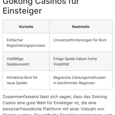
Gokong Casinos für
Einsteiger
Vorteile
Nachteile
Einfacher
Umsatzanforderungen für Boni
Registrierungsprozess
Vielfältige
Einige Spiele haben hohe
Spielauswahl
Volatilität
Attraktive Boni für
Begrenzte Zahlungsmethoden
neue Spieler
in bestimmten Regionen
Zusammenfassend lässt sich sagen, dass das Gokong
Casino eine gute Wahl für Einsteiger ist, die eine
benutzerfreundliche Plattform mit einer Vielzahl von