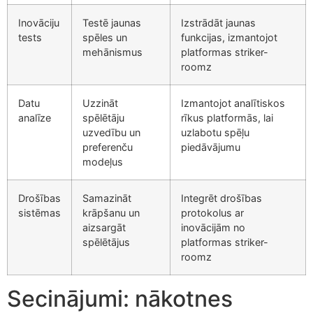
Inovāciju
Testē jaunas
Izstrādāt jaunas
tests
spēles un
funkcijas, izmantojot
mehānismus
platformas striker-
roomz
Datu
Uzzināt
Izmantojot analītiskos
analīze
spēlētāju
rīkus platformās, lai
uzvedību un
uzlabotu spēļu
preferenču
piedāvājumu
modeļus
Drošības
Samazināt
Integrēt drošības
sistēmas
krāpšanu un
protokolus ar
aizsargāt
inovācijām no
spēlētājus
platformas striker-
roomz
Secinājumi: nākotnes