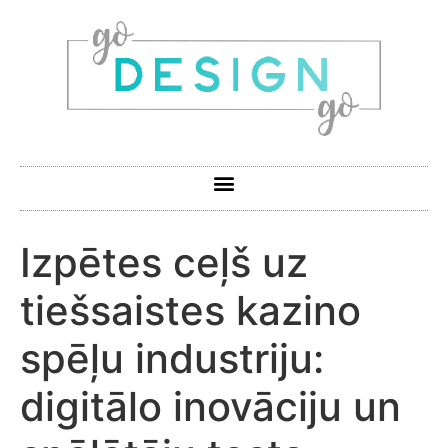
Izpētes ceļš uz
tiešsaistes kazino
spēļu industriju:
digitālo inovāciju un