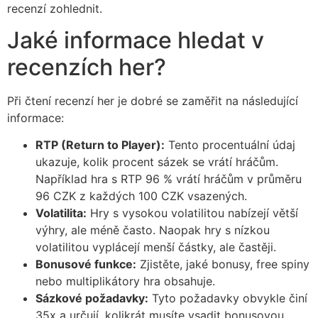
recenzí zohlednit.
Jaké informace hledat v
recenzích her?
Při čtení recenzí her je dobré se zaměřit na následující
informace:
RTP (Return to Player):
Tento procentuální údaj
ukazuje, kolik procent sázek se vrátí hráčům.
Například hra s RTP 96 % vrátí hráčům v průměru
96 CZK z každých 100 CZK vsazených.
Volatilita:
Hry s vysokou volatilitou nabízejí větší
výhry, ale méně často. Naopak hry s nízkou
volatilitou vyplácejí menší částky, ale častěji.
Bonusové funkce:
Zjistěte, jaké bonusy, free spiny
nebo multiplikátory hra obsahuje.
Sázkové požadavky:
Tyto požadavky obvykle činí
35x a určují, kolikrát musíte vsadit bonusovou