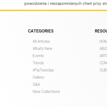
powodzenia i niezapomnianych chwil przy sto
CATEGORIES
RESO
All Articles
HO
What’s New
ABO
Events
ART
Trends
CON
#TipTuesday
SUB
Gallery
Q&A
New Collections