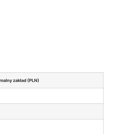
malny zakład (PLN)