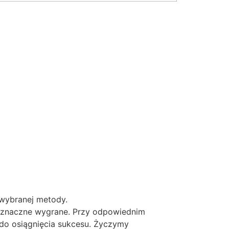
 wybranej metody.
na znaczne wygrane. Przy odpowiednim
do osiągnięcia sukcesu. Życzymy