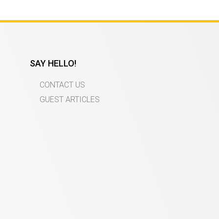
SAY HELLO!
CONTACT US
GUEST ARTICLES