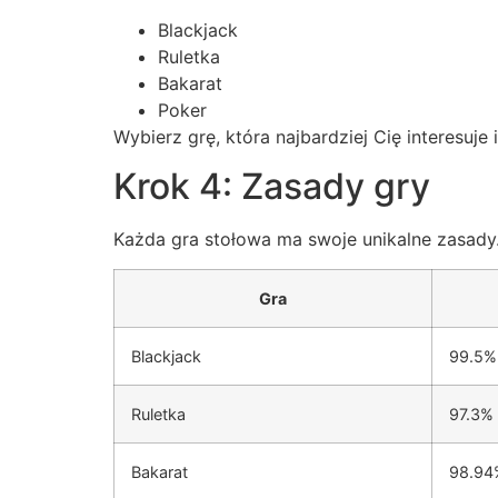
Blackjack
Ruletka
Bakarat
Poker
Wybierz grę, która najbardziej Cię interesuje 
Krok 4: Zasady gry
Każda gra stołowa ma swoje unikalne zasady
Gra
Blackjack
99.5%
Ruletka
97.3%
Bakarat
98.94