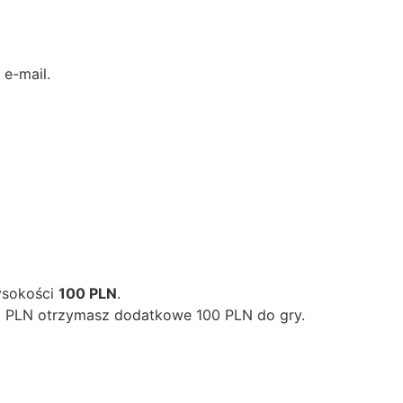
 e-mail.
ysokości
100 PLN
.
00 PLN otrzymasz dodatkowe 100 PLN do gry.