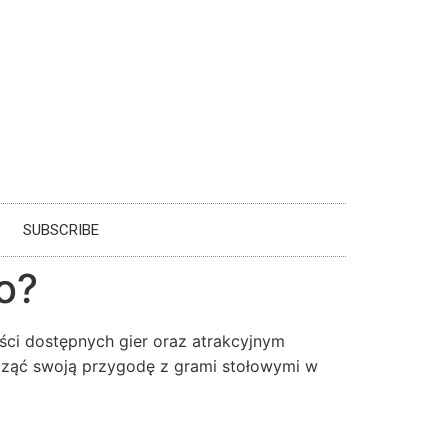
SUBSCRIBE
o?
ości dostępnych gier oraz atrakcyjnym
cząć swoją przygodę z grami stołowymi w