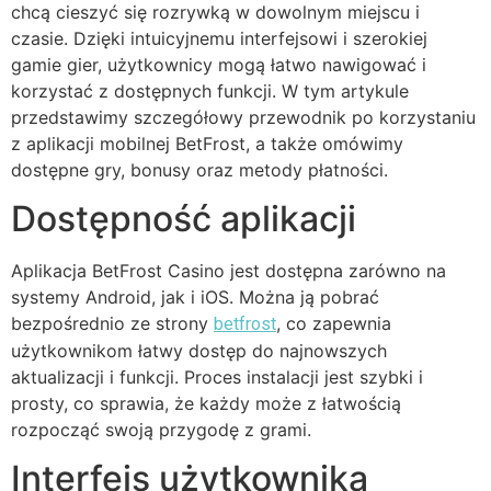
chcą cieszyć się rozrywką w dowolnym miejscu i
czasie. Dzięki intuicyjnemu interfejsowi i szerokiej
gamie gier, użytkownicy mogą łatwo nawigować i
korzystać z dostępnych funkcji. W tym artykule
przedstawimy szczegółowy przewodnik po korzystaniu
z aplikacji mobilnej BetFrost, a także omówimy
dostępne gry, bonusy oraz metody płatności.
Dostępność aplikacji
Aplikacja BetFrost Casino jest dostępna zarówno na
systemy Android, jak i iOS. Można ją pobrać
bezpośrednio ze strony
, co zapewnia
betfrost
użytkownikom łatwy dostęp do najnowszych
aktualizacji i funkcji. Proces instalacji jest szybki i
prosty, co sprawia, że każdy może z łatwością
rozpocząć swoją przygodę z grami.
Interfejs użytkownika