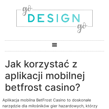
Jak korzystać z
aplikacji mobilnej
betfrost casino?
Aplikacja mobilna BetFrost Casino to doskonałe
narzędzie dla miłośników gier hazardowych, którzy