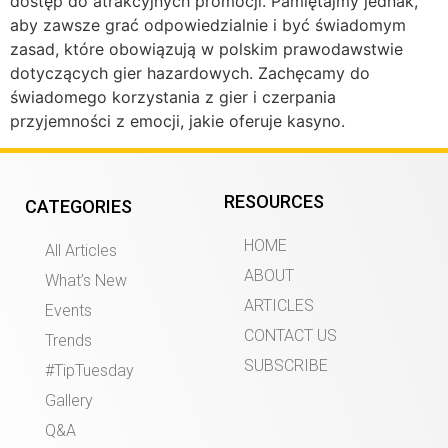
dostęp do atrakcyjnych promocji. Pamiętajmy jednak,
aby zawsze grać odpowiedzialnie i być świadomym
zasad, które obowiązują w polskim prawodawstwie
dotyczących gier hazardowych. Zachęcamy do
świadomego korzystania z gier i czerpania
przyjemności z emocji, jakie oferuje kasyno.
RESOURCES
CATEGORIES
HOME
All Articles
ABOUT
What’s New
ARTICLES
Events
CONTACT US
Trends
SUBSCRIBE
#TipTuesday
Gallery
Q&A