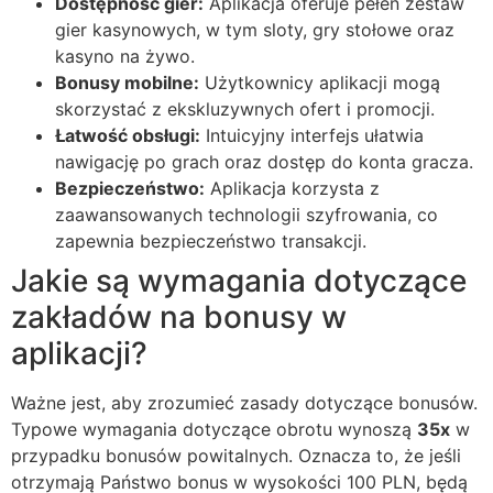
Dostępność gier:
Aplikacja oferuje pełen zestaw
gier kasynowych, w tym sloty, gry stołowe oraz
kasyno na żywo.
Bonusy mobilne:
Użytkownicy aplikacji mogą
skorzystać z ekskluzywnych ofert i promocji.
Łatwość obsługi:
Intuicyjny interfejs ułatwia
nawigację po grach oraz dostęp do konta gracza.
Bezpieczeństwo:
Aplikacja korzysta z
zaawansowanych technologii szyfrowania, co
zapewnia bezpieczeństwo transakcji.
Jakie są wymagania dotyczące
zakładów na bonusy w
aplikacji?
Ważne jest, aby zrozumieć zasady dotyczące bonusów.
Typowe wymagania dotyczące obrotu wynoszą
35x
w
przypadku bonusów powitalnych. Oznacza to, że jeśli
otrzymają Państwo bonus w wysokości 100 PLN, będą