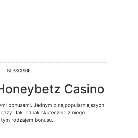
SUBSCRIBE
 Honeybetz Casino
nymi bonusami. Jednym z najpopularniejszych
ędzy. Jak jednak skutecznie z niego
z tym rodzajem bonusu.