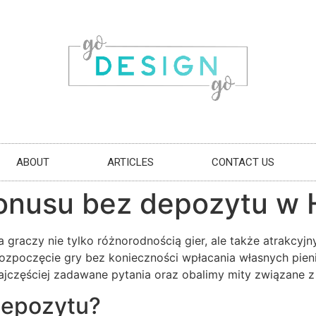
ABOUT
ARTICLES
CONTACT US
bonusu bez depozytu w
 graczy nie tylko różnorodnością gier, ale także atrakcyj
rozpoczęcie gry bez konieczności wpłacania własnych pieni
jczęściej zadawane pytania oraz obalimy mity związane 
depozytu?