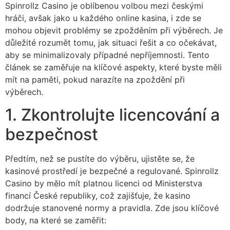
Spinrollz Casino je oblíbenou volbou mezi českými
hráči, avšak jako u každého online kasina, i zde se
mohou objevit problémy se zpožděním při výběrech. Je
důležité rozumět tomu, jak situaci řešit a co očekávat,
aby se minimalizovaly případné nepříjemnosti. Tento
článek se zaměřuje na klíčové aspekty, které byste měli
mít na paměti, pokud narazíte na zpoždění při
výběrech.
1. Zkontrolujte licencování a
bezpečnost
Předtím, než se pustíte do výběru, ujistěte se, že
kasinové prostředí je bezpečné a regulované. Spinrollz
Casino by mělo mít platnou licenci od Ministerstva
financí České republiky, což zajišťuje, že kasino
dodržuje stanovené normy a pravidla. Zde jsou klíčové
body, na které se zaměřit: