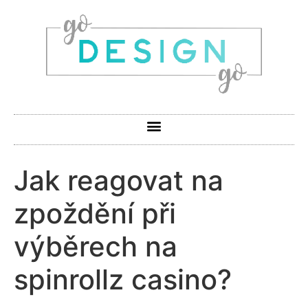
Jak reagovat na
zpoždění při
výběrech na
spinrollz casino?