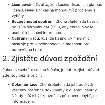
Licencování:
Ověřte, zda kasino disponuje platnou
licencí. Nelegální kasina mohou mít problémy s
výběry.
Bezpečnostní opatření:
Zkontrolujte, zda kasino
používá šifrování dat (SSL), aby chránilo vaše
osobní a finanční informace.
Ochrana hráčů:
Kvalitní kasino by mělo mít
nástroje pro sebehodnocení a možnosti pro
odpovědné hraní.
2. Zjistěte důvod zpoždění
Pokud se setkáte se zpožděním, je dobré zjistit důvod.
Zde jsou běžné příčiny:
Dokumentace:
Zkontrolujte, zda jste poskytli
všechny potřebné dokumenty k ověření identity.
Někdy může být zpoždění způsobeno chybějícími
informacemi.