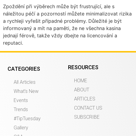
Zpoždění při výběrech může být frustrující, ale s
náležitou péčí a pozorností můžete minimalizovat rizika
a rychleji vyřešit případné problémy. Důležité je být
informovaný a mít na paměti, že ne všechna kasina
jednají férově, takže vždy dbejte na licencování a
reputaci.
RESOURCES
CATEGORIES
HOME
All Articles
ABOUT
What’s New
ARTICLES
Events
CONTACT US
Trends
SUBSCRIBE
#TipTuesday
Gallery