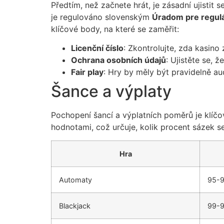
Předtím, než začnete hrát, je zásadní ujistit 
je regulováno slovenským
Úradom pre regulá
klíčové body, na které se zaměřit:
Licenční číslo
: Zkontrolujte, zda kasino 
Ochrana osobních údajů
: Ujistěte se, 
Fair play
: Hry by měly být pravidelně aud
Šance a výplaty
Pochopení šancí a výplatních poměrů je klíčo
hodnotami, což určuje, kolik procent sázek s
Hra
Automaty
95-
Blackjack
99-