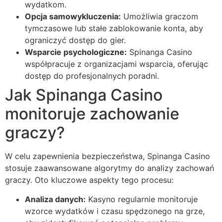
wydatkom.
Opcja samowykluczenia:
Umożliwia graczom
tymczasowe lub stałe zablokowanie konta, aby
ograniczyć dostęp do gier.
Wsparcie psychologiczne:
Spinanga Casino
współpracuje z organizacjami wsparcia, oferując
dostęp do profesjonalnych poradni.
Jak Spinanga Casino
monitoruje zachowanie
graczy?
W celu zapewnienia bezpieczeństwa, Spinanga Casino
stosuje zaawansowane algorytmy do analizy zachowań
graczy. Oto kluczowe aspekty tego procesu:
Analiza danych:
Kasyno regularnie monitoruje
wzorce wydatków i czasu spędzonego na grze,