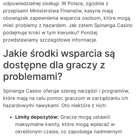
odpowiedzialnej obsługi. W Polsce, zgodnie z
przepisami Ministerstwa Finansów, kasyna mają
obowiązek zapewnienia wsparcia osobom, które mogą
mieć problemy z hazardem. Jak zatem Spinanga Casino
podejmuje kroki w tym kierunku? Poniżej
przedstawiamy szczegółowe informacje.
Jakie środki wsparcia są
dostępne dla graczy z
problemami?
Spinanga Casino oferuje szereg narzędzi i programów,
które mają na celu pomoc graczom w zarządzaniu ich
hazardowymi nawykami. Oto niektóre z nich:
Limity depozytów:
Gracze mogą ustawić
maksymalne kwoty, które mogą wpłacać w
określonym czasie, co zapobiega nadmiernym