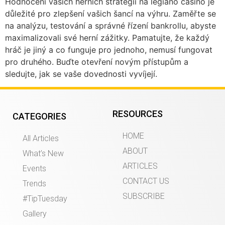
Hodnocení vašich herních strategií na legiano casino je
důležité pro zlepšení vašich šancí na výhru. Zaměřte se
na analýzu, testování a správné řízení bankrollu, abyste
maximalizovali své herní zážitky. Pamatujte, že každý
hráč je jiný a co funguje pro jednoho, nemusí fungovat
pro druhého. Buďte otevření novým přístupům a
sledujte, jak se vaše dovednosti vyvíjejí.
RESOURCES
CATEGORIES
HOME
All Articles
ABOUT
What’s New
ARTICLES
Events
CONTACT US
Trends
SUBSCRIBE
#TipTuesday
Gallery