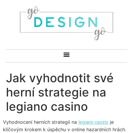
Jak vyhodnotit své
herní strategie na
legiano casino
Vyhodnocení herních strategií na
je
legiano casino
klíčovým krokem k úspěchu v online hazardních hrách.