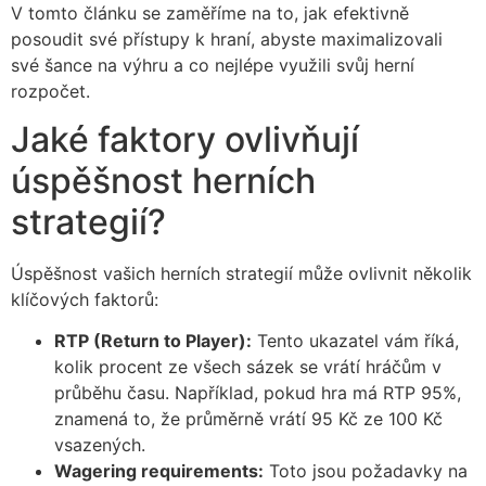
V tomto článku se zaměříme na to, jak efektivně
posoudit své přístupy k hraní, abyste maximalizovali
své šance na výhru a co nejlépe využili svůj herní
rozpočet.
Jaké faktory ovlivňují
úspěšnost herních
strategií?
Úspěšnost vašich herních strategií může ovlivnit několik
klíčových faktorů:
RTP (Return to Player):
Tento ukazatel vám říká,
kolik procent ze všech sázek se vrátí hráčům v
průběhu času. Například, pokud hra má RTP 95%,
znamená to, že průměrně vrátí 95 Kč ze 100 Kč
vsazených.
Wagering requirements:
Toto jsou požadavky na