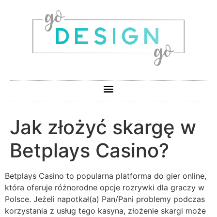
Jak złożyć skargę w
Betplays Casino?
Betplays Casino to popularna platforma do gier online,
która oferuje różnorodne opcje rozrywki dla graczy w
Polsce. Jeżeli napotkał(a) Pan/Pani problemy podczas
korzystania z usług tego kasyna, złożenie skargi może