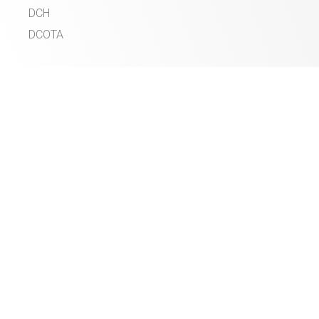
DCH
DCOTA