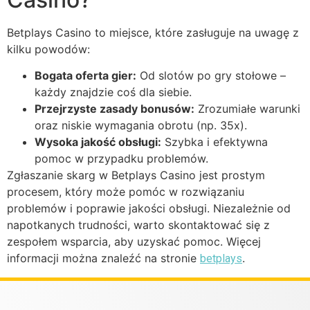
Betplays Casino to miejsce, które zasługuje na uwagę z
kilku powodów:
Bogata oferta gier:
Od slotów po gry stołowe –
każdy znajdzie coś dla siebie.
Przejrzyste zasady bonusów:
Zrozumiałe warunki
oraz niskie wymagania obrotu (np. 35x).
Wysoka jakość obsługi:
Szybka i efektywna
pomoc w przypadku problemów.
Zgłaszanie skarg w Betplays Casino jest prostym
procesem, który może pomóc w rozwiązaniu
problemów i poprawie jakości obsługi. Niezależnie od
napotkanych trudności, warto skontaktować się z
zespołem wsparcia, aby uzyskać pomoc. Więcej
informacji można znaleźć na stronie
.
betplays