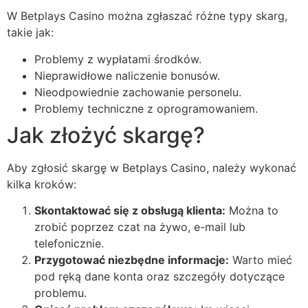
W Betplays Casino można zgłaszać różne typy skarg,
takie jak:
Problemy z wypłatami środków.
Nieprawidłowe naliczenie bonusów.
Nieodpowiednie zachowanie personelu.
Problemy techniczne z oprogramowaniem.
Jak złożyć skargę?
Aby zgłosić skargę w Betplays Casino, należy wykonać
kilka kroków:
Skontaktować się z obsługą klienta:
Można to
zrobić poprzez czat na żywo, e-mail lub
telefonicznie.
Przygotować niezbędne informacje:
Warto mieć
pod ręką dane konta oraz szczegóły dotyczące
problemu.