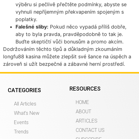
výběru si pečlivě přečtěte podmínky, abyste se
vyhnuli nepříjemným překvapením spojeným s
poplatky.
Falešné sliby:
Pokud něco vypadá příliš dobře,
aby to byla pravda, pravděpodobně to tak je.
Buďte skeptičtí vůči bonusům a promo akcím.
Dodržováním těchto tipů a důkladným zkoumáním
longfu88 kasina můžete zlepšit své šance na úspěch a
zároveň si užít bezpečné a zábavné herní prostředí.
RESOURCES
CATEGORIES
HOME
All Articles
ABOUT
What’s New
ARTICLES
Events
CONTACT US
Trends