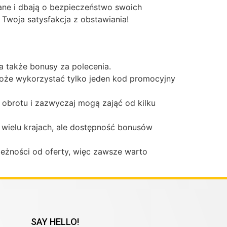
ane i dbają o bezpieczeństwo swoich
 Twoja satysfakcja z obstawiania!
a także bonusy za polecenia.
oże wykorzystać tylko jeden kod promocyjny
obrotu i zazwyczaj mogą zająć od kilku
 wielu krajach, ale dostępność bonusów
eżności od oferty, więc zawsze warto
SAY HELLO!