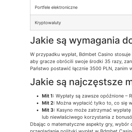
Portfele elektroniczne
Kryptowaluty
Jakie są wymagania d
W przypadku wypłat, Bdmbet Casino stosuje
aby gracze obrócili swoje środki 35 razy, z
Państwo postawić łącznie 3500 PLN, zanim w
Jakie są najczęstsze 
Mit 1:
Wypłaty są zawsze opóźnione – Rz
Mit 2:
Można wypłacić tylko to, co się 
Mit 3:
Kasyno może zatrzymać wypłatę 
lub niewłaściwego korzystania z bonus
Dbając o matematyczne aspekty gry, wybór o
przeglądanie polityki wypłat w Bdmbet Casi