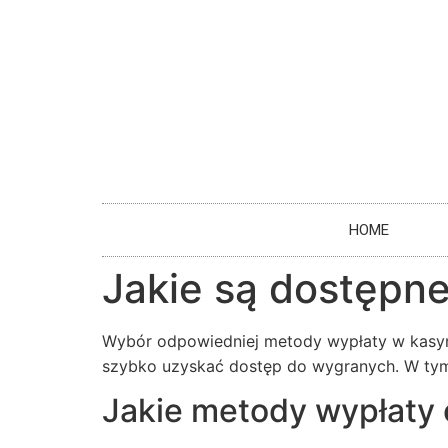
HOME
Jakie są dostępn
Wybór odpowiedniej metody wypłaty w kasyni
szybko uzyskać dostęp do wygranych. W tym
Jakie metody wypłaty 