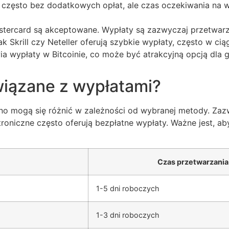
 często bez dodatkowych opłat, ale czas oczekiwania na 
astercard są akceptowane. Wypłaty są zazwyczaj przetwarz
k Skrill czy Neteller oferują szybkie wypłaty, często w cią
a wypłaty w Bitcoinie, co może być atrakcyjną opcją dla
związane z wypłatami?
no mogą się różnić w zależności od wybranej metody. Z
troniczne często oferują bezpłatne wypłaty. Ważne jest, 
Czas przetwarzania
1-5 dni roboczych
1-3 dni roboczych