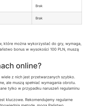
Brak
Brak
w, które można wykorzystać do gry, wymaga,
li Państwo bonus w wysokości 100 PLN, muszą
nach online?
wiele z nich jest przetwarzanych szybko.
ne, ale muszą spełniać wymagania obrotu.
ne tylko w przypadku naruszeń regulaminu
jest kluczowe. Rekomendujemy regularne
 odpowiednią metodę, mogą Państwo