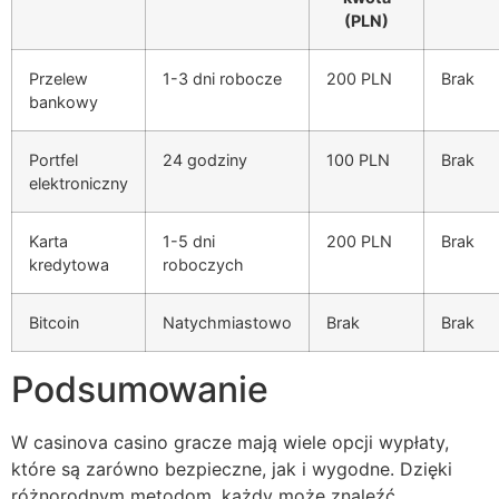
(PLN)
Przelew
1-3 dni robocze
200 PLN
Brak
bankowy
Portfel
24 godziny
100 PLN
Brak
elektroniczny
Karta
1-5 dni
200 PLN
Brak
kredytowa
roboczych
Bitcoin
Natychmiastowo
Brak
Brak
Podsumowanie
W casinova casino gracze mają wiele opcji wypłaty,
które są zarówno bezpieczne, jak i wygodne. Dzięki
różnorodnym metodom, każdy może znaleźć