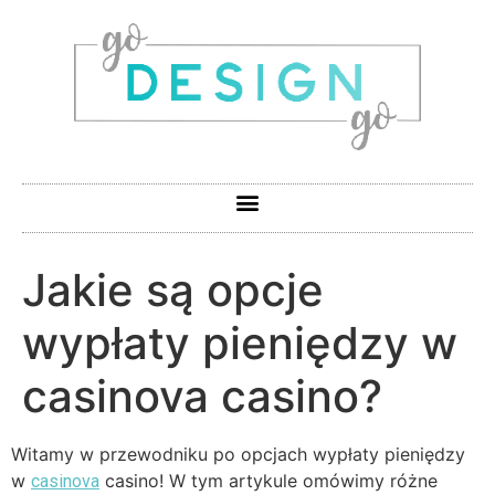
Jakie są opcje
wypłaty pieniędzy w
casinova casino?
Witamy w przewodniku po opcjach wypłaty pieniędzy
w
casino! W tym artykule omówimy różne
casinova