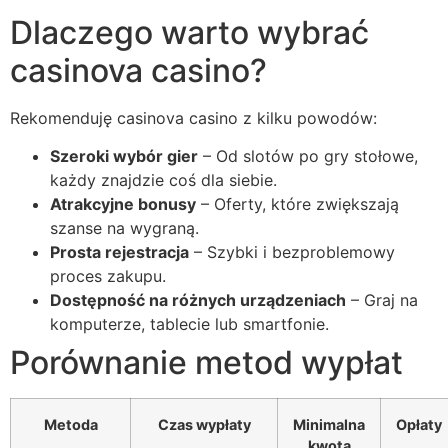
Dlaczego warto wybrać
casinova casino?
Rekomenduję casinova casino z kilku powodów:
Szeroki wybór gier
– Od slotów po gry stołowe,
każdy znajdzie coś dla siebie.
Atrakcyjne bonusy
– Oferty, które zwiększają
szanse na wygraną.
Prosta rejestracja
– Szybki i bezproblemowy
proces zakupu.
Dostępność na różnych urządzeniach
– Graj na
komputerze, tablecie lub smartfonie.
Porównanie metod wypłat
Metoda
Czas wypłaty
Minimalna
Opłaty
kwota