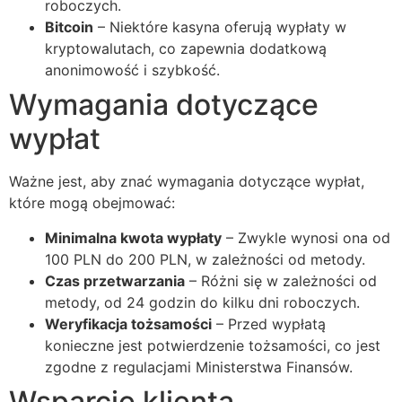
roboczych.
Bitcoin
– Niektóre kasyna oferują wypłaty w
kryptowalutach, co zapewnia dodatkową
anonimowość i szybkość.
Wymagania dotyczące
wypłat
Ważne jest, aby znać wymagania dotyczące wypłat,
które mogą obejmować:
Minimalna kwota wypłaty
– Zwykle wynosi ona od
100 PLN do 200 PLN, w zależności od metody.
Czas przetwarzania
– Różni się w zależności od
metody, od 24 godzin do kilku dni roboczych.
Weryfikacja tożsamości
– Przed wypłatą
konieczne jest potwierdzenie tożsamości, co jest
zgodne z regulacjami Ministerstwa Finansów.
Wsparcie klienta