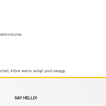
lektroniczne.
adczeń, które warto wziąć pod uwagę.
SAY HELLO!