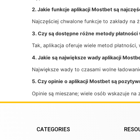
2. Jakie funkcje aplikacji Mostbet są najczę
Najczęściej chwalone funkcje to zakłady na ż
3. Czy są dostępne różne metody płatności 
Tak, aplikacja oferuje wiele metod płatności
4. Jakie są największe wady aplikacji Mos
Największe wady to czasami wolne ładowanie
5. Czy opinie o aplikacji Mostbet są pozyt
Opinie są mieszane; wiele osób wskazuje na 
CATEGORIES
RESO