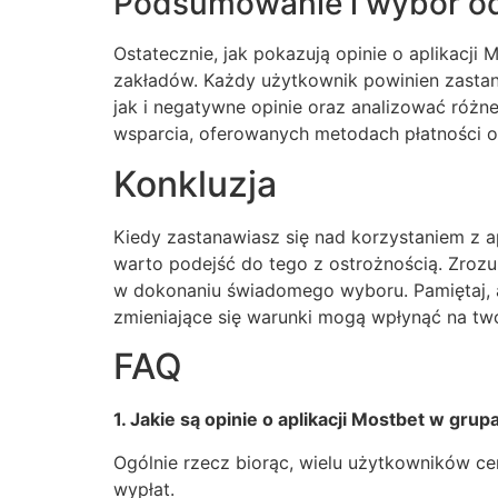
Podsumowanie i wybór od
Ostatecznie, jak pokazują opinie o aplikac
zakładów. Każdy użytkownik powinien zastan
jak i negatywne opinie oraz analizować różn
wsparcia, oferowanych metodach płatności ora
Konkluzja
Kiedy zastanawiasz się nad korzystaniem z a
warto podejść do tego z ostrożnością. Zrozu
w dokonaniu świadomego wyboru. Pamiętaj, ab
zmieniające się warunki mogą wpłynąć na tw
FAQ
1. Jakie są opinie o aplikacji Mostbet w g
Ogólnie rzecz biorąc, wielu użytkowników ce
wypłat.