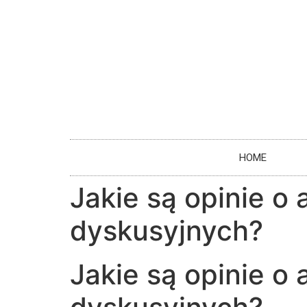
HOME
Jakie są opinie o
dyskusyjnych?
Jakie są opinie o