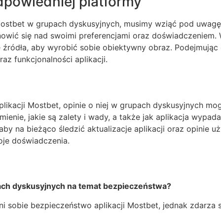
powiedniej platformy
ji Mostbet w grupach dyskusyjnych, musimy wziąć pod uwag
owić się nad swoimi preferencjami oraz doświadczeniem. 
e źródła, aby wyrobić sobie obiektywny obraz. Podejmując 
z funkcjonalności aplikacji.
plikacji Mostbet, opinie o niej w grupach dyskusyjnych m
mienie, jakie są zalety i wady, a także jak aplikacja wyp
y na bieżąco śledzić aktualizacje aplikacji oraz opinie 
oje doświadczenia.
rupach dyskusyjnych na temat bezpieczeństwa?
ni sobie bezpieczeństwo aplikacji Mostbet, jednak zdarza 