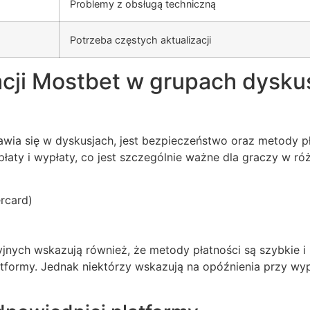
Problemy z obsługą techniczną
Potrzeba częstych aktualizacji
kacji Mostbet w grupach dyskus
wia się w dyskusjach, jest bezpieczeństwo oraz metody p
łaty i wypłaty, co jest szczególnie ważne dla graczy w r
rcard)
yjnych wskazują również, że metody płatności są szybkie i
atformy. Jednak niektórzy wskazują na opóźnienia przy w