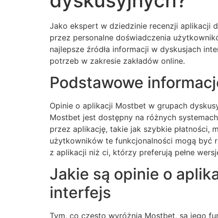
dyskusyjnych?
Jako ekspert w dziedzinie recenzji aplikacji
przez personalne doświadczenia użytkowników
najlepsze źródła informacji w dyskusjach int
potrzeb w zakresie zakładów online.
Podstawowe informacje
Opinie o aplikacji Mostbet w grupach dyskus
Mostbet jest dostępny na różnych systemach 
przez aplikację, takie jak szybkie płatności
użytkowników te funkcjonalności mogą być r
z aplikacji niż ci, którzy preferują pełne wersj
Jakie są opinie o apli
interfejs
Tym, co często wyróżnia Mostbet, są jego fu