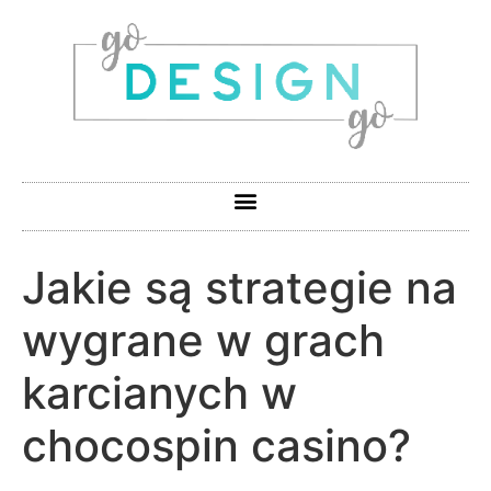
Jakie są strategie na
wygrane w grach
karcianych w
chocospin casino?