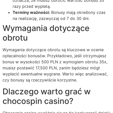
oznacza, że musisz obrócić wartość bonusu 35
razy przed wypłatą.
Terminy ważności:
Bonusy mają określony czas
na realizację, zazwyczaj od 7 do 30 dni.
Wymagania dotyczące
obrotu
Wymagania dotyczące obrotu są kluczowe w ocenie
opłacalności bonusów. Przykładowo, jeśli otrzymujesz
bonus w wysokości 500 PLN z wymogiem obrotu 35x,
musisz postawić 17,500 PLN, zanim będziesz mógł
wypłacić ewentualne wygrane. Warto więc analizować,
czy bonusy są rzeczywiście korzystne.
Dlaczego warto grać w
chocospin casino?
Chocospin casino wyróżnia się na tle konkurencji dzięki: