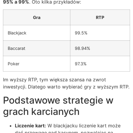
95% a 99%
. Oto kilka przykładów:
Gra
RTP
Blackjack
99.5%
Baccarat
98.94%
Poker
97.3%
Im wyższy RTP, tym większa szansa na zwrot
inwestycji. Dlatego warto wybierać gry z wyższym RTP.
Podstawowe strategie w
grach karcianych
Liczenie kart:
W blackjacku liczenie kart może
dać przewagę nad kasynem, pozwalając na