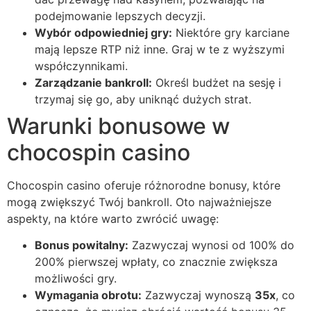
podejmowanie lepszych decyzji.
Wybór odpowiedniej gry:
Niektóre gry karciane
mają lepsze RTP niż inne. Graj w te z wyższymi
współczynnikami.
Zarządzanie bankroll:
Określ budżet na sesję i
trzymaj się go, aby uniknąć dużych strat.
Warunki bonusowe w
chocospin casino
Chocospin casino oferuje różnorodne bonusy, które
mogą zwiększyć Twój bankroll. Oto najważniejsze
aspekty, na które warto zwrócić uwagę:
Bonus powitalny:
Zazwyczaj wynosi od 100% do
200% pierwszej wpłaty, co znacznie zwiększa
możliwości gry.
Wymagania obrotu:
Zazwyczaj wynoszą
35x
, co