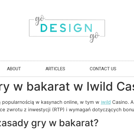
ABOUT
ARTICLES
CONTACT US
ry w bakarat w Iwild Ca
żą popularnością w kasynach online, w tym w
Casino. A
iwild
e zwrotu z inwestycji (RTP) i wymagań dotyczących bon
zasady gry w bakarat?