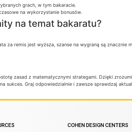
ybranych grach, w tym bakaracie.
a czasowe na wykorzystanie bonusów.
ity na temat bakaratu?
a za remis jest wyższa, szanse na wygraną są znacznie mn
 prostotę zasad z matematycznymi strategami. Dzięki zroz
 sukces. Graj odpowiedzialnie i zawsze sprawdzaj aktua
URCES
COHEN DESIGN CENTERS