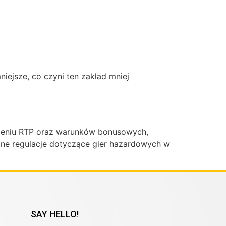
iejsze, co czyni ten zakład mniej
umieniu RTP oraz warunków bonusowych,
lne regulacje dotyczące gier hazardowych w
SAY HELLO!