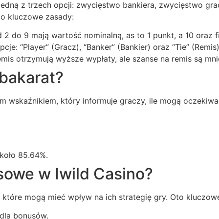
 jedną z trzech opcji: zwycięstwo bankiera, zwycięstwo gra
Oto kluczowe zasady:
2 do 9 mają wartość nominalną, as to 1 punkt, a 10 oraz fi
je: “Player” (Gracz), “Banker” (Bankier) oraz “Tie” (Remis)
mis otrzymują wyższe wypłaty, ale szanse na remis są mni
 bakarat?
nym wskaźnikiem, który informuje graczy, ile mogą oczekiw
około 85.64%.
sowe w Iwild Casino?
, które mogą mieć wpływ na ich strategię gry. Oto kluczow
dla bonusów.