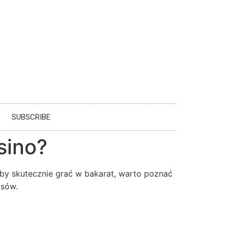
SUBSCRIBE
sino?
by skutecznie grać w bakarat, warto poznać
usów.