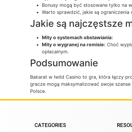
Bonusy mogą być stosowane tylko na w
Warto sprawdzić, jakie są ograniczeni
Jakie są najczęstsze m
Mity o systemach obstawiania:
Mity o wygranej na remisie:
Choć wypłat
opłacalnym.
Podsumowanie
Bakarat w Iwild Casino to gra, która łączy
gracze mogą maksymalizować swoje szanse na
Polsce.
CATEGORIES
RESO