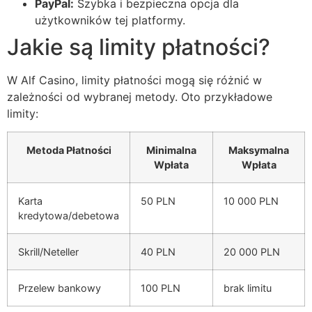
PayPal:
Szybka i bezpieczna opcja dla
użytkowników tej platformy.
Jakie są limity płatności?
W Alf Casino, limity płatności mogą się różnić w
zależności od wybranej metody. Oto przykładowe
limity:
Metoda Płatności
Minimalna
Maksymalna
Wpłata
Wpłata
Karta
50 PLN
10 000 PLN
kredytowa/debetowa
Skrill/Neteller
40 PLN
20 000 PLN
Przelew bankowy
100 PLN
brak limitu