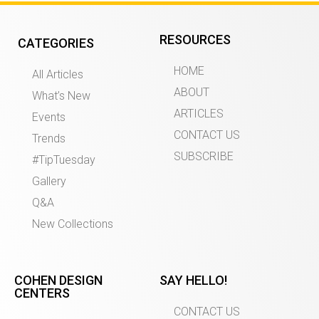
RESOURCES
CATEGORIES
HOME
All Articles
ABOUT
What’s New
ARTICLES
Events
CONTACT US
Trends
SUBSCRIBE
#TipTuesday
Gallery
Q&A
New Collections
COHEN DESIGN
SAY HELLO!
CENTERS
CONTACT US