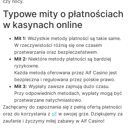
czy nocy.
Typowe mity o płatnościach
w kasynach online
Mit 1:
Wszystkie metody płatności są takie same.
W rzeczywistości różnią się one czasem
przetwarzania oraz bezpieczeństwem.
Mit 2:
Niektóre metody płatności są bardziej
ryzykowne.
Każda metoda oferowana przez Alf Casino jest
bezpieczna i regulowana przez polskie prawo.
Mit 3:
Wypłaty zawsze zajmują dużo czasu.
Przy odpowiednich metodach, wypłaty mogą być
przetwarzane natychmiastowo.
Zachęcamy do zapoznania się z pełną ofertą płatności
oraz do korzystania z
w swojej grze. Dziękujemy za
alf
zaufanie i życzymy miłej zabawy w Alf Casino!