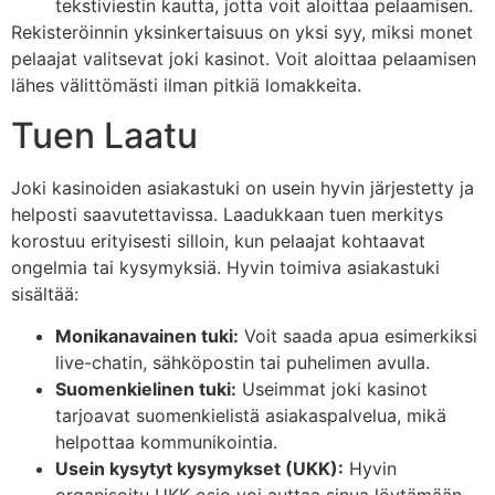
tekstiviestin kautta, jotta voit aloittaa pelaamisen.
Rekisteröinnin yksinkertaisuus on yksi syy, miksi monet
pelaajat valitsevat joki kasinot. Voit aloittaa pelaamisen
lähes välittömästi ilman pitkiä lomakkeita.
Tuen Laatu
Joki kasinoiden asiakastuki on usein hyvin järjestetty ja
helposti saavutettavissa. Laadukkaan tuen merkitys
korostuu erityisesti silloin, kun pelaajat kohtaavat
ongelmia tai kysymyksiä. Hyvin toimiva asiakastuki
sisältää:
Monikanavainen tuki:
Voit saada apua esimerkiksi
live-chatin, sähköpostin tai puhelimen avulla.
Suomenkielinen tuki:
Useimmat joki kasinot
tarjoavat suomenkielistä asiakaspalvelua, mikä
helpottaa kommunikointia.
Usein kysytyt kysymykset (UKK):
Hyvin