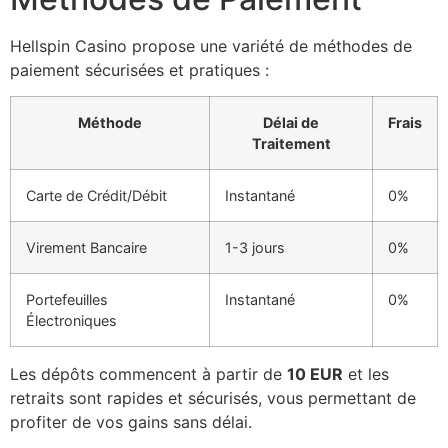
Hellspin Casino propose une variété de méthodes de
paiement sécurisées et pratiques :
Méthode
Délai de
Frais
Traitement
Carte de Crédit/Débit
Instantané
0%
Virement Bancaire
1-3 jours
0%
Portefeuilles
Instantané
0%
Électroniques
Les dépôts commencent à partir de
10 EUR
et les
retraits sont rapides et sécurisés, vous permettant de
profiter de vos gains sans délai.