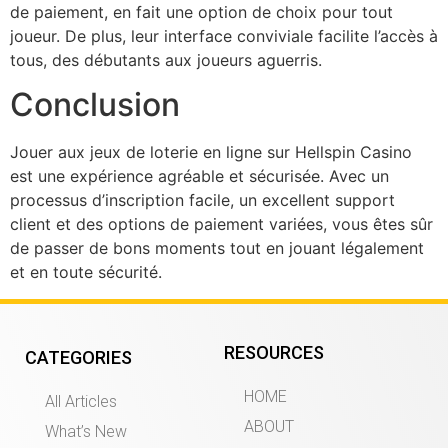
de paiement, en fait une option de choix pour tout
joueur. De plus, leur interface conviviale facilite l’accès à
tous, des débutants aux joueurs aguerris.
Conclusion
Jouer aux jeux de loterie en ligne sur Hellspin Casino
est une expérience agréable et sécurisée. Avec un
processus d’inscription facile, un excellent support
client et des options de paiement variées, vous êtes sûr
de passer de bons moments tout en jouant légalement
et en toute sécurité.
RESOURCES
CATEGORIES
HOME
All Articles
ABOUT
What’s New