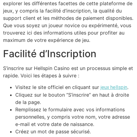
explorer les différentes facettes de cette plateforme de
jeux, y compris la facilité d’inscription, la qualité du
support client et les méthodes de paiement disponibles.
Que vous soyez un joueur novice ou expérimenté, vous
trouverez ici des informations utiles pour profiter au
maximum de votre expérience de jeu.
Facilité d’Inscription
S’inscrire sur Hellspin Casino est un processus simple et
rapide. Voici les étapes à suivre :
Visitez le site officiel en cliquant sur
.
jeux hellspin
Cliquez sur le bouton “S’inscrire” en haut à droite
de la page.
Remplissez le formulaire avec vos informations
personnelles, y compris votre nom, votre adresse
e-mail et votre date de naissance.
Créez un mot de passe sécurisé.