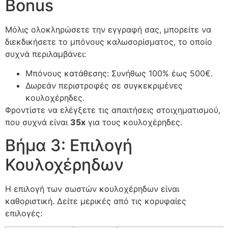
Bonus
Μόλις ολοκληρώσετε την εγγραφή σας, μπορείτε να
διεκδικήσετε το μπόνους καλωσορίσματος, το οποίο
συχνά περιλαμβάνει:
Μπόνους κατάθεσης: Συνήθως 100% έως 500€.
Δωρεάν περιστροφές σε συγκεκριμένες
κουλοχέρηδες.
Φροντίστε να ελέγξετε τις απαιτήσεις στοιχηματισμού,
που συχνά είναι
35x
για τους κουλοχέρηδες.
Βήμα 3: Επιλογή
Κουλοχέρηδων
Η επιλογή των σωστών κουλοχέρηδων είναι
καθοριστική. Δείτε μερικές από τις κορυφαίες
επιλογές: