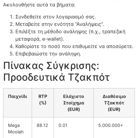
Ακολουθήστε αυτά τα βήματα:
Συνδεθείτε στον λογαριασμό σας.
Μεταβείτε στην ενότητα “Αναλήψεις”.
Επιλέξτε τη μέθοδο ανάληψης (π.χ., τραπεζική
μεταφορά, e-wallet).
Καθορίστε το ποσό που επιθυμείτε να αποσύρετε.
Επιβεβαιώστε την ανάληψη.
Πίνακας Σύγκρισης:
Προοδευτικά Τζακπότ
Παιχνίδι
RTP
Ελάχιστο
Διαθέσιμο
(%)
Στοίχημα
Τζακπότ
(EUR)
(EUR)
Mega
88.12
0.01
5.000.000+
Moolah