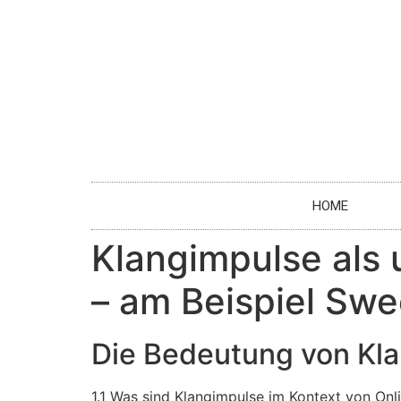
HOME
Klangimpulse als 
– am Beispiel Sw
Die Bedeutung von Kl
1.1 Was sind Klangimpulse im Kontext von Onl