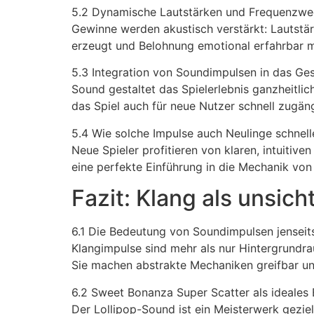
5.2 Dynamische Lautstärken und Frequenzwe
Gewinne werden akustisch verstärkt: Lautstä
erzeugt und Belohnung emotional erfahrbar 
5.3 Integration von Soundimpulsen in das Ge
Sound gestaltet das Spielerlebnis ganzheitlic
das Spiel auch für neue Nutzer schnell zugäng
5.4 Wie solche Impulse auch Neulinge schnell
Neue Spieler profitieren von klaren, intuitive
eine perfekte Einführung in die Mechanik vo
Fazit: Klang als unsic
6.1 Die Bedeutung von Soundimpulsen jenseits
Klangimpulse sind mehr als nur Hintergrundra
Sie machen abstrakte Mechaniken greifbar un
6.2 Sweet Bonanza Super Scatter als ideales B
Der Lollipop-Sound ist ein Meisterwerk gezielt