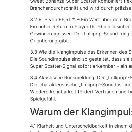
Sweet Bonanza Super Scatter kombiniert flex
Branchendurchschnitt und wird durch präzise a
3.2 RTP von 96,51 % – Ein Wert über dem Bra
Ein hoher Return to Player (RTP) allein siche
Gewinnereignissen: Der Lollipop-Sound fungie
Orientierung gibt.
3.3 Wie die Klangimpulse das Erkennen des S
Die Soundimpulse sind so gestaltet, dass sie
Super Scatter-Signal sofort erkennbar – ein 
3.4 Akustische Rückmeldung: Der „Lollipop“-S
Der charakteristische „Lollipop“-Sound ist meh
Wiedererkennbarkeit fördert Vertrauen und bes
Spielgefühl.
Warum der Klangimpul
4.1 Klarheit und Unterscheidbarkeit in einem