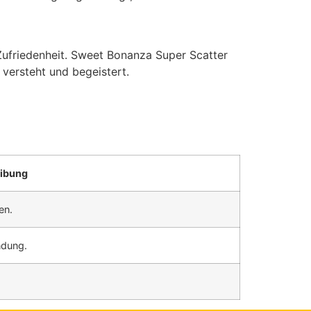
 Zufriedenheit. Sweet Bonanza Super Scatter
, versteht und begeistert.
ibung
en.
ndung.