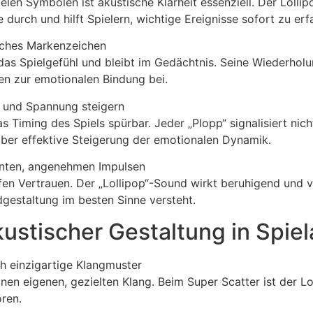
elen Symbolen ist akustische Klarheit essenziell. Der Lolli
 durch und hilft Spielern, wichtige Ereignisse sofort zu erf
isches Markenzeichen
t das Spielgefühl und bleibt im Gedächtnis. Seine Wiederhol
n zur emotionalen Bindung bei.
g und Spannung steigern
s Timing des Spiels spürbar. Jeder „Plopp“ signalisiert nich
aber effektive Steigerung der emotionalen Dynamik.
enten, angenehmen Impulsen
n Vertrauen. Der „Lollipop“-Sound wirkt beruhigend und ver
ndgestaltung im besten Sinne versteht.
kustischer Gestaltung in Spie
h einzigartige Klangmuster
nen eigenen, gezielten Klang. Beim Super Scatter ist der Lo
ören.