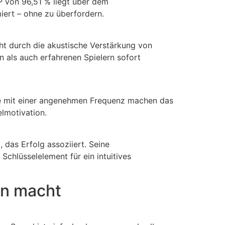
 von 96,51 % liegt über dem
miert – ohne zu überfordern.
eht durch die akustische Verstärkung von
 als auch erfahrenen Spielern sofort
öne mit einer angenehmen Frequenz machen das
elmotivation.
, das Erfolg assoziiert. Seine
Schlüsselelement für ein intuitives
nn macht