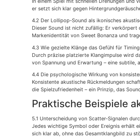
In einem Spiel mit schnellen Drehungen und vi
er setzt sich klar gegen Hintergrundgeräusche
4.2 Der Lollipop-Sound als ikonisches akust
Dieser Sound ist nicht zufällig: Er verkörper
Markenidentität von Sweet Bonanza und trage
4.3 Wie gezielte Klänge das Gefühl für Timin
Durch präzise platzierte Klangimpulse wird da
von Spannung und Erwartung – eine subtile, 
4.4 Die psychologische Wirkung von konsist
Konsistente akustische Rückmeldungen schaffe
die Spielzufriedenheit – ein Prinzip, das Sou
Praktische Beispiele a
5.1 Unterscheidung von Scatter-Signalen durc
Jedes wichtige Symbol oder Ereignis erhält ei
sich klar ab, ohne das Gesamtklangbild zu st