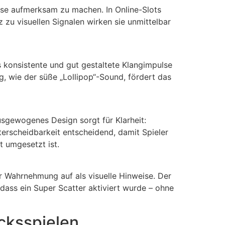
isse aufmerksam zu machen. In Online-Slots
zu visuellen Signalen wirken sie unmittelbar
 konsistente und gut gestaltete Klangimpulse
, wie der süße „Lollipop“-Sound, fördert das
sgewogenes Design sorgt für Klarheit:
terscheidbarkeit entscheidend, damit Spieler
t umgesetzt ist.
r Wahrnehmung auf als visuelle Hinweise. Der
 dass ein Super Scatter aktiviert wurde – ohne
cksspielen