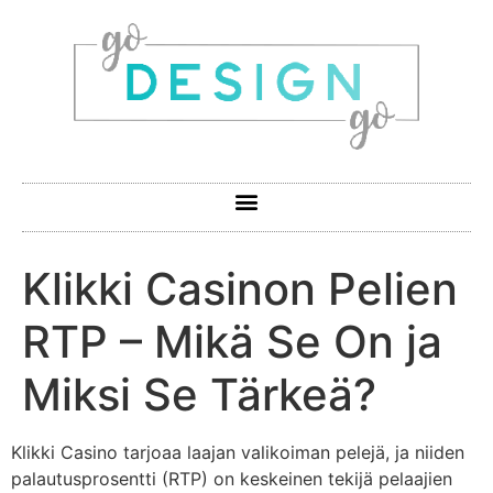
Klikki Casinon Pelien
RTP – Mikä Se On ja
Miksi Se Tärkeä?
Klikki Casino tarjoaa laajan valikoiman pelejä, ja niiden
palautusprosentti (RTP) on keskeinen tekijä pelaajien