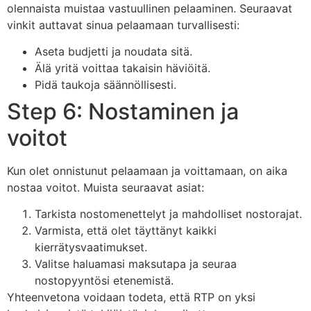
olennaista muistaa vastuullinen pelaaminen. Seuraavat
vinkit auttavat sinua pelaamaan turvallisesti:
Aseta budjetti ja noudata sitä.
Älä yritä voittaa takaisin häviöitä.
Pidä taukoja säännöllisesti.
Step 6: Nostaminen ja
voitot
Kun olet onnistunut pelaamaan ja voittamaan, on aika
nostaa voitot. Muista seuraavat asiat:
Tarkista nostomenettelyt ja mahdolliset nostorajat.
Varmista, että olet täyttänyt kaikki
kierrätysvaatimukset.
Valitse haluamasi maksutapa ja seuraa
nostopyyntösi etenemistä.
Yhteenvetona voidaan todeta, että RTP on yksi