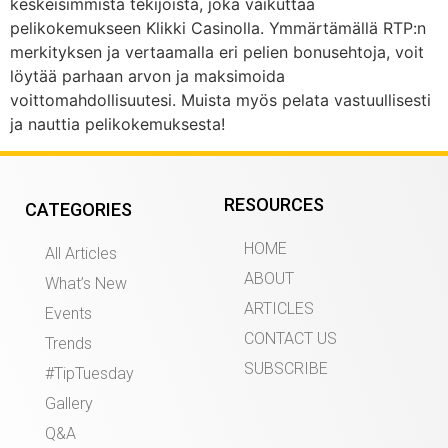
keskeisimmistä tekijöistä, joka vaikuttaa
pelikokemukseen Klikki Casinolla. Ymmärtämällä RTP:n
merkityksen ja vertaamalla eri pelien bonusehtoja, voit
löytää parhaan arvon ja maksimoida
voittomahdollisuutesi. Muista myös pelata vastuullisesti
ja nauttia pelikokemuksesta!
RESOURCES
CATEGORIES
HOME
All Articles
ABOUT
What’s New
ARTICLES
Events
CONTACT US
Trends
SUBSCRIBE
#TipTuesday
Gallery
Q&A