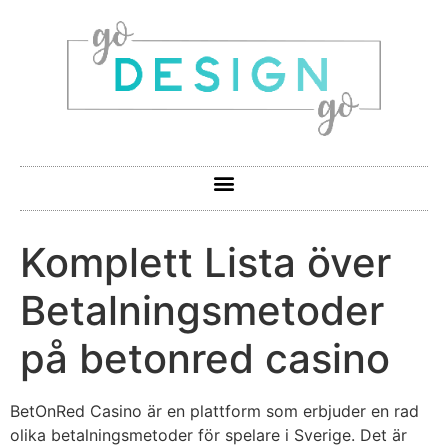
Komplett Lista över
Betalningsmetoder
på betonred casino
BetOnRed Casino är en plattform som erbjuder en rad
olika betalningsmetoder för spelare i Sverige. Det är