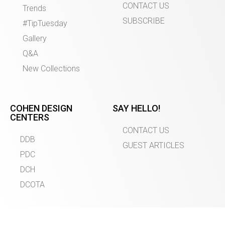
CONTACT US
Trends
SUBSCRIBE
#TipTuesday
Gallery
Q&A
New Collections
COHEN DESIGN
SAY HELLO!
CENTERS
CONTACT US
DDB
GUEST ARTICLES
PDC
DCH
DCOTA