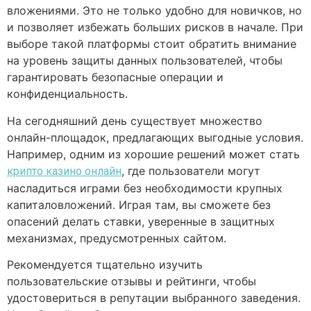
вложениями. Это не только удобно для новичков, но
и позволяет избежать больших рисков в начале. При
выборе такой платформы стоит обратить внимание
на уровень защиты данных пользователей, чтобы
гарантировать безопасные операции и
конфиденциальность.
На сегодняшний день существует множество
онлайн-площадок, предлагающих выгодные условия.
Например, одним из хорошие решений может стать
, где пользователи могут
крипто казино онлайн
насладиться играми без необходимости крупных
капиталовложений. Играя там, вы сможете без
опасений делать ставки, уверенные в защитных
механизмах, предусмотренных сайтом.
Рекомендуется тщательно изучить
пользовательские отзывы и рейтинги, чтобы
удостовериться в репутации выбранного заведения.