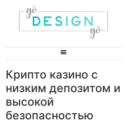
Крипто казино с
низким депозитом и
высокой
безопасностью