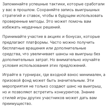
Запоминайте успешные тактики, которые сработали
у вас в прошлом. Сохраняйте запись выигрышных
стратегий и ставок, чтобы в будущем использовать
проверенные методы. Это может помочь вам
избежать неудачных решений.
Принимайте участие в акциях и бонусах, которые
предлагают платформы. Часто можно получить
бесплатные вращения или дополнительные
средства, что увеличивает шансы на выигрыш без
дополнительных затрат. Но внимательно изучайте
условия использования этих предложений.
Играйте в турнирах, где входной взнос минимален, а
призовой фонд может быть значительным. Эти
мероприятия не только создают шанс на выигрыш,
но и позволяют встретить конкурентов. Знание
стилей игры других участников может дать вам
преимущество.