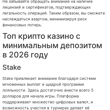
Не забывайте обращать внимание на наличие
лицензий и сертификатов, подтверждающих
легальность операций. Таким образом, вы сможете
наслаждаться азартом, минимизируя риск
финансовых потерь.
Топ крипто казино с
минимальным депозитом
в 2026 году
Stake
Stake привлекает внимание благодаря системе
мгновенных выплат и щедрой программе
лояльности. Здесь достаточно внести всего 5
долларов для начала игры. Платформа
поддерживает множество цифровых валют, и
возможность участия в турнирах делает её