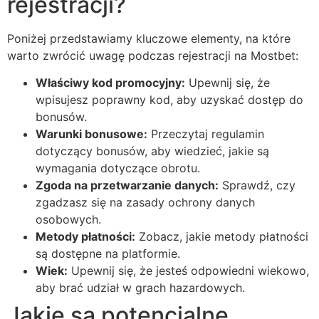
rejestracji?
Poniżej przedstawiamy kluczowe elementy, na które
warto zwrócić uwagę podczas rejestracji na Mostbet:
Właściwy kod promocyjny:
Upewnij się, że
wpisujesz poprawny kod, aby uzyskać dostęp do
bonusów.
Warunki bonusowe:
Przeczytaj regulamin
dotyczący bonusów, aby wiedzieć, jakie są
wymagania dotyczące obrotu.
Zgoda na przetwarzanie danych:
Sprawdź, czy
zgadzasz się na zasady ochrony danych
osobowych.
Metody płatności:
Zobacz, jakie metody płatności
są dostępne na platformie.
Wiek:
Upewnij się, że jesteś odpowiedni wiekowo,
aby brać udział w grach hazardowych.
Jakie są potencjalne