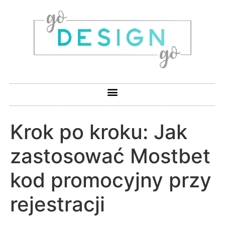
Krok po kroku: Jak
zastosować Mostbet
kod promocyjny przy
rejestracji