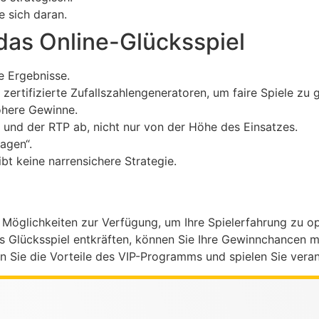
e sich daran.
as Online-Glücksspiel
e Ergebnisse.
ertifizierte Zufallszahlengeneratoren, um faire Spiele zu g
öhere Gewinne.
 und der RTP ab, nicht nur von der Höhe des Einsatzes.
agen“.
ibt keine narrensichere Strategie.
 Möglichkeiten zur Verfügung, um Ihre Spielerfahrung zu o
 Glücksspiel entkräften, können Sie Ihre Gewinnchancen m
n Sie die Vorteile des VIP-Programms und spielen Sie vera