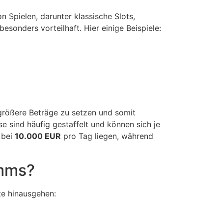
n Spielen, darunter klassische Slots,
esonders vorteilhaft. Hier einige Beispiele:
, größere Beträge zu setzen und somit
e sind häufig gestaffelt und können sich je
 bei
10.000 EUR
pro Tag liegen, während
amms?
te hinausgehen: