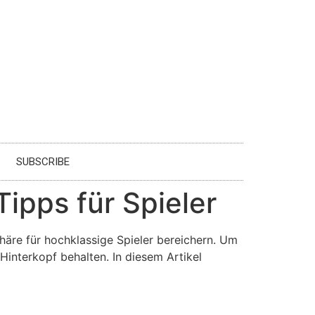
SUBSCRIBE
ipps für Spieler
äre für hochklassige Spieler bereichern. Um
Hinterkopf behalten. In diesem Artikel