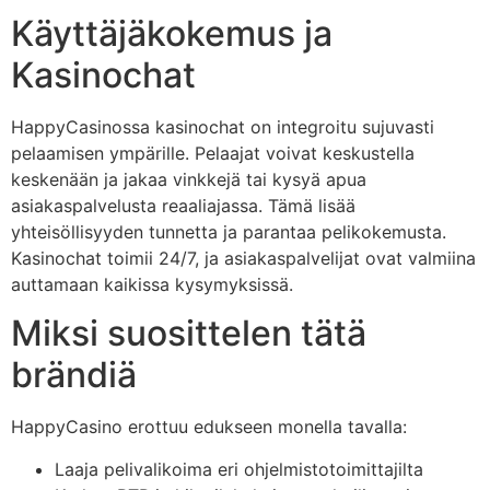
Käyttäjäkokemus ja
Kasinochat
HappyCasinossa kasinochat on integroitu sujuvasti
pelaamisen ympärille. Pelaajat voivat keskustella
keskenään ja jakaa vinkkejä tai kysyä apua
asiakaspalvelusta reaaliajassa. Tämä lisää
yhteisöllisyyden tunnetta ja parantaa pelikokemusta.
Kasinochat toimii 24/7, ja asiakaspalvelijat ovat valmiina
auttamaan kaikissa kysymyksissä.
Miksi suosittelen tätä
brändiä
HappyCasino erottuu edukseen monella tavalla:
Laaja pelivalikoima eri ohjelmistotoimittajilta