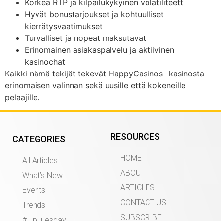
Korkea RTP ja kilpailukykyinen volatiliteetti
Hyvät bonustarjoukset ja kohtuulliset
kierrätysvaatimukset
Turvalliset ja nopeat maksutavat
Erinomainen asiakaspalvelu ja aktiivinen
kasinochat
Kaikki nämä tekijät tekevät HappyCasinos- kasinosta
erinomaisen valinnan sekä uusille että kokeneille
pelaajille.
RESOURCES
CATEGORIES
HOME
All Articles
ABOUT
What’s New
ARTICLES
Events
CONTACT US
Trends
SUBSCRIBE
#TipTuesday