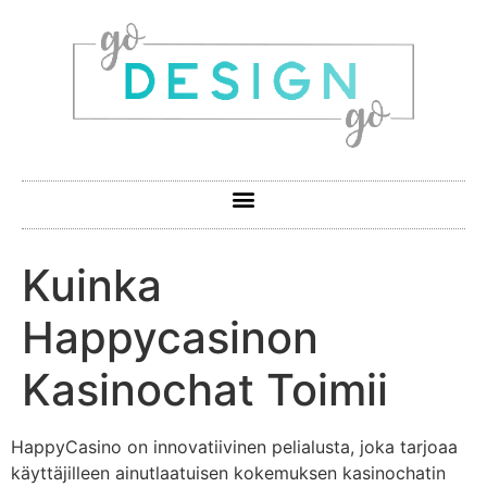
Kuinka
Happycasinon
Kasinochat Toimii
HappyCasino on innovatiivinen pelialusta, joka tarjoaa
käyttäjilleen ainutlaatuisen kokemuksen kasinochatin