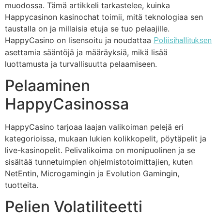
muodossa. Tämä artikkeli tarkastelee, kuinka
Happycasinon kasinochat toimii, mitä teknologiaa sen
taustalla on ja millaisia etuja se tuo pelaajille.
HappyCasino on lisensoitu ja noudattaa
Poliisihallituksen
asettamia sääntöjä ja määräyksiä, mikä lisää
luottamusta ja turvallisuutta pelaamiseen.
Pelaaminen
HappyCasinossa
HappyCasino tarjoaa laajan valikoiman pelejä eri
kategorioissa, mukaan lukien kolikkopelit, pöytäpelit ja
live-kasinopelit. Pelivalikoima on monipuolinen ja se
sisältää tunnetuimpien ohjelmistotoimittajien, kuten
NetEntin, Microgamingin ja Evolution Gamingin,
tuotteita.
Pelien Volatiliteetti