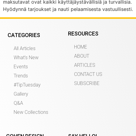
maksutavat ovat kaikki käyttäjäystävällisiä ja turvallisia.
Hyödynnä tarjoukset ja nauti pelaamisesta vastuullisesti.
RESOURCES
CATEGORIES
HOME
All Articles
ABOUT
What’s New
ARTICLES
Events
CONTACT US
Trends
SUBSCRIBE
#TipTuesday
Gallery
Q&A
New Collections