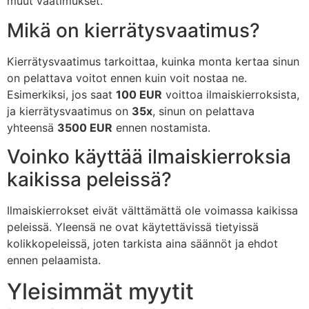
muut vaatimukset.
Mikä on kierrätysvaatimus?
Kierrätysvaatimus tarkoittaa, kuinka monta kertaa sinun
on pelattava voitot ennen kuin voit nostaa ne.
Esimerkiksi, jos saat
100 EUR
voittoa ilmaiskierroksista,
ja kierrätysvaatimus on
35x
, sinun on pelattava
yhteensä
3500 EUR
ennen nostamista.
Voinko käyttää ilmaiskierroksia
kaikissa peleissä?
Ilmaiskierrokset eivät välttämättä ole voimassa kaikissa
peleissä. Yleensä ne ovat käytettävissä tietyissä
kolikkopeleissä, joten tarkista aina säännöt ja ehdot
ennen pelaamista.
Yleisimmät myytit