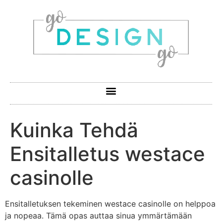
Kuinka Tehdä
Ensitalletus westace
casinolle
Ensitalletuksen tekeminen westace casinolle on helppoa
ja nopeaa. Tämä opas auttaa sinua ymmärtämään