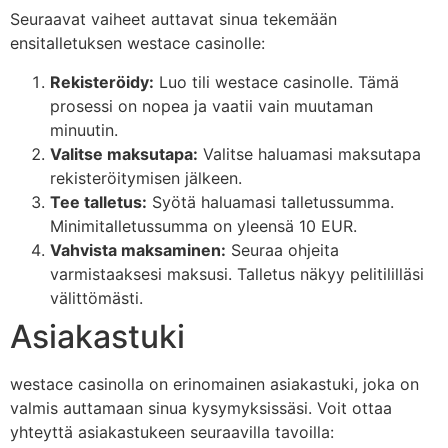
Seuraavat vaiheet auttavat sinua tekemään
ensitalletuksen westace casinolle:
Rekisteröidy:
Luo tili westace casinolle. Tämä
prosessi on nopea ja vaatii vain muutaman
minuutin.
Valitse maksutapa:
Valitse haluamasi maksutapa
rekisteröitymisen jälkeen.
Tee talletus:
Syötä haluamasi talletussumma.
Minimitalletussumma on yleensä 10 EUR.
Vahvista maksaminen:
Seuraa ohjeita
varmistaaksesi maksusi. Talletus näkyy pelitililläsi
välittömästi.
Asiakastuki
westace casinolla on erinomainen asiakastuki, joka on
valmis auttamaan sinua kysymyksissäsi. Voit ottaa
yhteyttä asiakastukeen seuraavilla tavoilla: