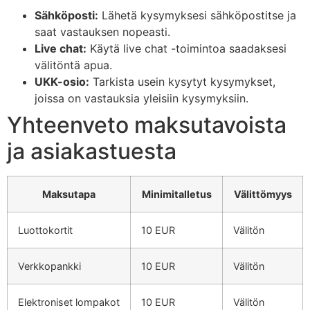
Sähköposti:
Lähetä kysymyksesi sähköpostitse ja
saat vastauksen nopeasti.
Live chat:
Käytä live chat -toimintoa saadaksesi
välitöntä apua.
UKK-osio:
Tarkista usein kysytyt kysymykset,
joissa on vastauksia yleisiin kysymyksiin.
Yhteenveto maksutavoista
ja asiakastuesta
Maksutapa
Minimitalletus
Välittömyys
Luottokortit
10 EUR
Välitön
Verkkopankki
10 EUR
Välitön
Elektroniset lompakot
10 EUR
Välitön