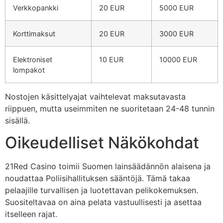
Verkkopankki
20 EUR
5000 EUR
Korttimaksut
20 EUR
3000 EUR
Elektroniset
10 EUR
10000 EUR
lompakot
Nostojen käsittelyajat vaihtelevat maksutavasta
riippuen, mutta useimmiten ne suoritetaan 24-48 tunnin
sisällä.
Oikeudelliset Näkökohdat
21Red Casino toimii Suomen lainsäädännön alaisena ja
noudattaa Poliisihallituksen sääntöjä. Tämä takaa
pelaajille turvallisen ja luotettavan pelikokemuksen.
Suositeltavaa on aina pelata vastuullisesti ja asettaa
itselleen rajat.