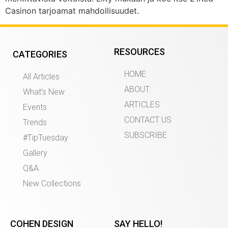
Casinon tarjoamat mahdollisuudet.
RESOURCES
CATEGORIES
HOME
All Articles
ABOUT
What’s New
ARTICLES
Events
CONTACT US
Trends
SUBSCRIBE
#TipTuesday
Gallery
Q&A
New Collections
COHEN DESIGN
SAY HELLO!