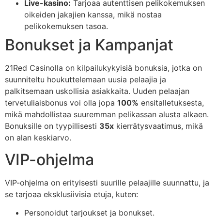
Live-kasino:
Tarjoaa autenttisen pelikokemuksen
oikeiden jakajien kanssa, mikä nostaa
pelikokemuksen tasoa.
Bonukset ja Kampanjat
21Red Casinolla on kilpailukykyisiä bonuksia, jotka on
suunniteltu houkuttelemaan uusia pelaajia ja
palkitsemaan uskollisia asiakkaita. Uuden pelaajan
tervetuliaisbonus voi olla jopa
100%
ensitalletuksesta,
mikä mahdollistaa suuremman pelikassan alusta alkaen.
Bonuksille on tyypillisesti
35x
kierrätysvaatimus, mikä
on alan keskiarvo.
VIP-ohjelma
VIP-ohjelma on erityisesti suurille pelaajille suunnattu, ja
se tarjoaa eksklusiivisia etuja, kuten:
Personoidut tarjoukset ja bonukset.