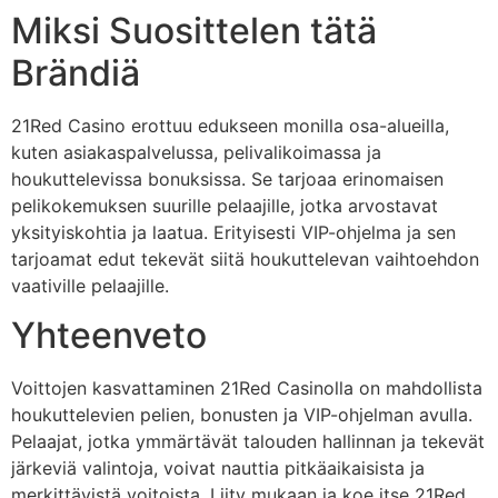
Miksi Suosittelen tätä
Brändiä
21Red Casino erottuu edukseen monilla osa-alueilla,
kuten asiakaspalvelussa, pelivalikoimassa ja
houkuttelevissa bonuksissa. Se tarjoaa erinomaisen
pelikokemuksen suurille pelaajille, jotka arvostavat
yksityiskohtia ja laatua. Erityisesti VIP-ohjelma ja sen
tarjoamat edut tekevät siitä houkuttelevan vaihtoehdon
vaativille pelaajille.
Yhteenveto
Voittojen kasvattaminen 21Red Casinolla on mahdollista
houkuttelevien pelien, bonusten ja VIP-ohjelman avulla.
Pelaajat, jotka ymmärtävät talouden hallinnan ja tekevät
järkeviä valintoja, voivat nauttia pitkäaikaisista ja
merkittävistä voitoista. Liity mukaan ja koe itse 21Red