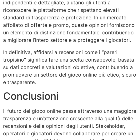
indipendenti e dettagliate, aiutano gli utenti a
riconoscere le piattaforme che rispettano elevati
standard di trasparenza e protezione. In un mercato
affollato di offerte e promo, queste opinioni forniscono
un elemento di distinzione fondamentale, contribuendo
a migliorare l’intero settore e a proteggere i giocatori.
In definitiva, affidarsi a recensioni come i “pareri
tropisino” significa fare una scelta consapevole, basata
su dati concreti e valutazioni obiettive, contribuendo a
promuovere un settore del gioco online più etico, sicuro
e trasparente.
Conclusioni
Il futuro del gioco online passa attraverso una maggiore
trasparenza e un’attenzione crescente alla qualità delle
recensioni e delle opinioni degli utenti. Stakeholder,
operatori e giocatori devono collaborare per creare un