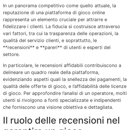
In un panorama competitivo come quello attuale, la
reputazione di una piattaforma di gioco online
rappresenta un elemento cruciale per attrarre e
fidelizzare i clienti. La fiducia si costruisce attraverso
vari fattori, tra cui la trasparenza delle operazioni, la
qualità del servizio clienti, e soprattutto, le
**recensioni** e **pareri** di utenti e esperti del
settore.
In particolare, le recensioni affidabili contribuiscono a
delineare un quadro reale della piattaforma,
evidenziando aspetti quali la snellezza dei pagamenti, la
qualità delle offerte di gioco, e l’affidabilità delle licenze
di gioco. Per approfondire l’analisi di un operatore, molti
utenti si rivolgono a fonti specializzate e indipendenti
che forniscono una visione obiettiva e dettagliata.
Il ruolo delle recensioni nel