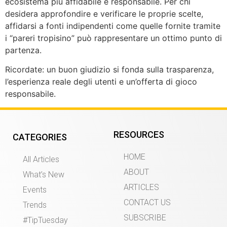
ecosistema più affidabile e responsabile. Per chi
desidera approfondire e verificare le proprie scelte,
affidarsi a fonti indipendenti come quelle fornite tramite
i “pareri tropisino” può rappresentare un ottimo punto di
partenza.
Ricordate: un buon giudizio si fonda sulla trasparenza,
l’esperienza reale degli utenti e un’offerta di gioco
responsabile.
RESOURCES
CATEGORIES
HOME
All Articles
ABOUT
What’s New
ARTICLES
Events
CONTACT US
Trends
SUBSCRIBE
#TipTuesday