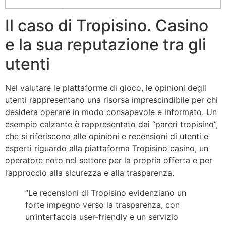
Il caso di Tropisino. Casino
e la sua reputazione tra gli
utenti
Nel valutare le piattaforme di gioco, le opinioni degli
utenti rappresentano una risorsa imprescindibile per chi
desidera operare in modo consapevole e informato. Un
esempio calzante è rappresentato dai “pareri tropisino”,
che si riferiscono alle opinioni e recensioni di utenti e
esperti riguardo alla piattaforma Tropisino casino, un
operatore noto nel settore per la propria offerta e per
l’approccio alla sicurezza e alla trasparenza.
“Le recensioni di Tropisino evidenziano un
forte impegno verso la trasparenza, con
un’interfaccia user-friendly e un servizio