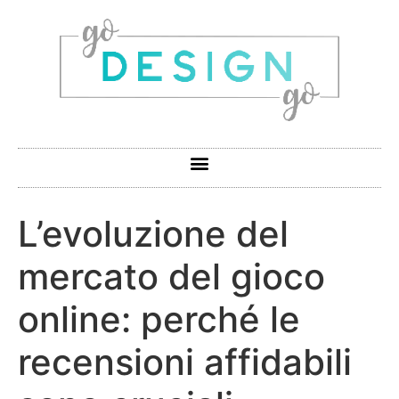
L’evoluzione del
mercato del gioco
online: perché le
recensioni affidabili