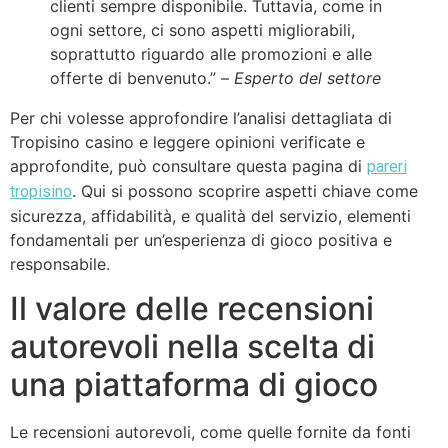
clienti sempre disponibile. Tuttavia, come in
ogni settore, ci sono aspetti migliorabili,
soprattutto riguardo alle promozioni e alle
offerte di benvenuto.” –
Esperto del settore
Per chi volesse approfondire l’analisi dettagliata di
Tropisino casino e leggere opinioni verificate e
approfondite, può consultare questa pagina di
pareri
. Qui si possono scoprire aspetti chiave come
tropisino
sicurezza, affidabilità, e qualità del servizio, elementi
fondamentali per un’esperienza di gioco positiva e
responsabile.
Il valore delle recensioni
autorevoli nella scelta di
una piattaforma di gioco
Le recensioni autorevoli, come quelle fornite da fonti