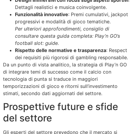
Dettagli realistici e musica coinvolgente.
Funzionalità innovative
: Premi cumulativi, jackpot
progressivi e modalità di gioco tematiche.
Per ulteriori approfondimenti, consiglio di
consultare questa guida completa: Play’n GO’s
football slot: guide.
Rispetto delle normative e trasparenza
: Respect
dei requisiti più rigorosi di gambling responsabile.
Da un punto di vista analitico, la strategia di Play’n GO
di integrare temi di successo come il calcio con
tecnologia di punta si traduce in maggiori
temporizzazioni di gioco e ritorni sull’investimento
stimati, secondo dati aggiornati del settore.
Prospettive future e sfide
del settore
Gli esperti del settore prevedono che il mercato si