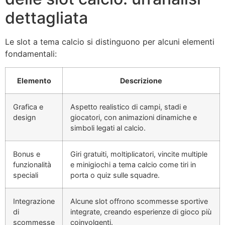
dettagliata
Le slot a tema calcio si distinguono per alcuni elementi
fondamentali:
Elemento
Descrizione
Grafica e
Aspetto realistico di campi, stadi e
design
giocatori, con animazioni dinamiche e
simboli legati al calcio.
Bonus e
Giri gratuiti, moltiplicatori, vincite multiple
funzionalità
e minigiochi a tema calcio come tiri in
speciali
porta o quiz sulle squadre.
Integrazione
Alcune slot offrono scommesse sportive
di
integrate, creando esperienze di gioco più
scommesse
coinvolgenti.