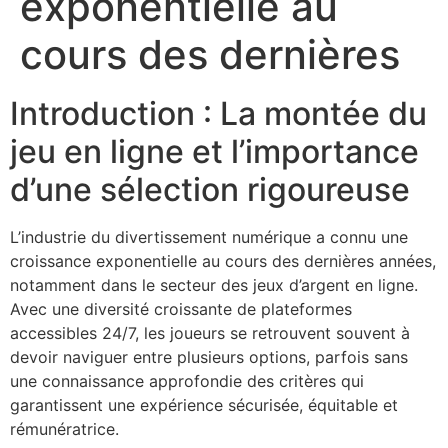
exponentielle au
cours des dernières
Introduction : La montée du
jeu en ligne et l’importance
d’une sélection rigoureuse
L’industrie du divertissement numérique a connu une
croissance exponentielle au cours des dernières années,
notamment dans le secteur des jeux d’argent en ligne.
Avec une diversité croissante de plateformes
accessibles 24/7, les joueurs se retrouvent souvent à
devoir naviguer entre plusieurs options, parfois sans
une connaissance approfondie des critères qui
garantissent une expérience sécurisée, équitable et
rémunératrice.