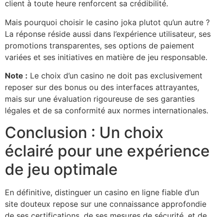
client à toute heure renforcent sa crédibilité.
Mais pourquoi choisir le casino joka plutot qu’un autre ?
La réponse réside aussi dans l’expérience utilisateur, ses
promotions transparentes, ses options de paiement
variées et ses initiatives en matière de jeu responsable.
Note :
Le choix d’un casino ne doit pas exclusivement
reposer sur des bonus ou des interfaces attrayantes,
mais sur une évaluation rigoureuse de ses garanties
légales et de sa conformité aux normes internationales.
Conclusion : Un choix
éclairé pour une expérience
de jeu optimale
En définitive, distinguer un casino en ligne fiable d’un
site douteux repose sur une connaissance approfondie
de ses certifications, de ses mesures de sécurité, et de