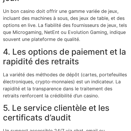
Un bon casino doit offrir une gamme variée de jeux,
incluant des machines à sous, des jeux de table, et des
options en live. La fiabilité des fournisseurs de jeux, tels
que Microgaming, NetEnt ou Evolution Gaming, indique
souvent une plateforme de qualité.
4. Les options de paiement et la
rapidité des retraits
La variété des méthodes de dépôt (cartes, portefeuilles
électroniques, crypto-monnaies) est un indicateur. La
rapidité et la transparence dans le traitement des
retraits renforcent la crédibilité d’un casino.
5. Le service clientèle et les
certificats d’audit
Un support accessible 24/7 via chat, email ou