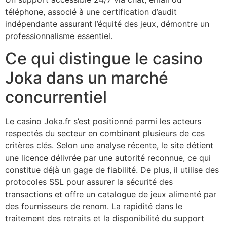
téléphone, associé à une certification d’audit
indépendante assurant l’équité des jeux, démontre un
professionnalisme essentiel.
Ce qui distingue le
casino
Joka
dans un marché
concurrentiel
Le casino Joka.fr s’est positionné parmi les acteurs
respectés du secteur en combinant plusieurs de ces
critères clés. Selon une analyse récente, le site détient
une licence délivrée par une autorité reconnue, ce qui
constitue déjà un gage de fiabilité. De plus, il utilise des
protocoles SSL pour assurer la sécurité des
transactions et offre un catalogue de jeux alimenté par
des fournisseurs de renom. La rapidité dans le
traitement des retraits et la disponibilité du support