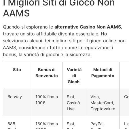
I Migliori Siti di Gioco Non
AAMS
Quando si esplorano le
alternative Casino Non AAMS
,
trovare un sito affidabile diventa essenziale. Ho
selezionato alcuni dei migliori siti per il gioco online non
AAMS, considerando fattori come la reputazione, i
bonus, la varietà di giochi e la sicurezza.
Sito
Bonus di
Varietà
Metodi di
Benvenuto
di
Pagamento
Giochi
Betway
100% fino a
Slot,
Visa,
Ce
100€
Casinò
MasterCard,
Live
Cryptovalute
888
150% fino a
Slot,
PayPal,
Li