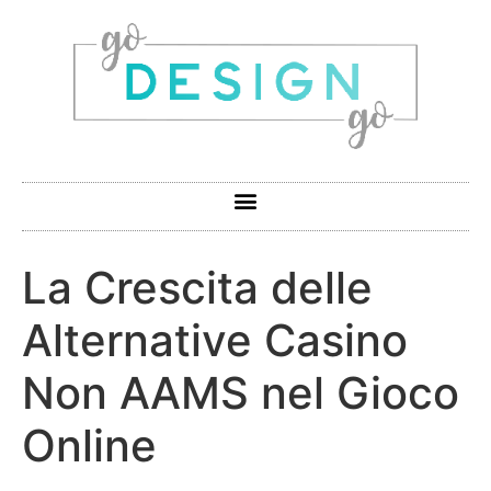
La Crescita delle
Alternative Casino
Non AAMS nel Gioco
Online