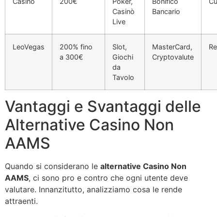
Casino
200€
Poker,
Bonifico
Cu
Casinò
Bancario
Live
LeoVegas
200% fino
Slot,
MasterCard,
Re
a 300€
Giochi
Cryptovalute
da
Tavolo
Vantaggi e Svantaggi delle
Alternative Casino Non
AAMS
Quando si considerano le
alternative Casino Non
AAMS
, ci sono pro e contro che ogni utente deve
valutare. Innanzitutto, analizziamo cosa le rende
attraenti.