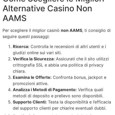
Alternative Casino Non
AAMS
Per scegliere il miglior casinò
non AAMS
, ti consiglio di
seguire questi passaggi:
Ricerca:
Controlla le recensioni di altri utenti e i
giudizi online sui vari siti.
Verifica la Sicurezza:
Assicurati che il sito utilizzi
crittografia SSL e abbia una politica di privacy
chiara.
Esamina le Offerte:
Confronta bonus, jackpot e
promozioni attive.
Analizza i Metodi di Pagamento:
Verifica quali
metodi di deposito e prelievo sono disponibili.
Supporto Clienti:
Testa la disponibilità e l’efficacia
del supporto clienti per chiarire eventuali dubbi.