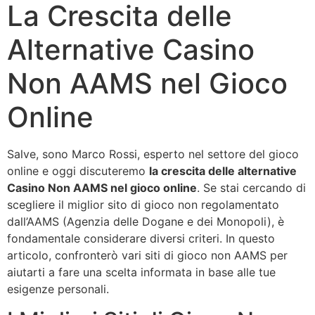
La Crescita delle
Alternative Casino
Non AAMS nel Gioco
Online
Salve, sono Marco Rossi, esperto nel settore del gioco
online e oggi discuteremo
la crescita delle alternative
Casino Non AAMS nel gioco online
. Se stai cercando di
scegliere il miglior sito di gioco non regolamentato
dall’AAMS (Agenzia delle Dogane e dei Monopoli), è
fondamentale considerare diversi criteri. In questo
articolo, confronterò vari siti di gioco non AAMS per
aiutarti a fare una scelta informata in base alle tue
esigenze personali.