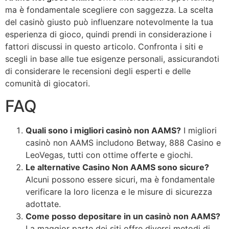
ma è fondamentale scegliere con saggezza. La scelta
del casinò giusto può influenzare notevolmente la tua
esperienza di gioco, quindi prendi in considerazione i
fattori discussi in questo articolo. Confronta i siti e
scegli in base alle tue esigenze personali, assicurandoti
di considerare le recensioni degli esperti e delle
comunità di giocatori.
FAQ
Quali sono i migliori casinò non AAMS?
I migliori
casinò non AAMS includono Betway, 888 Casino e
LeoVegas, tutti con ottime offerte e giochi.
Le alternative Casino Non AAMS sono sicure?
Alcuni possono essere sicuri, ma è fondamentale
verificare la loro licenza e le misure di sicurezza
adottate.
Come posso depositare in un casinò non AAMS?
La maggior parte dei siti offre diversi metodi di