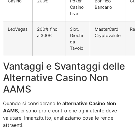
Casino
200€
Poker,
Bonifico
Cu
Casinò
Bancario
Live
LeoVegas
200% fino
Slot,
MasterCard,
Re
a 300€
Giochi
Cryptovalute
da
Tavolo
Vantaggi e Svantaggi delle
Alternative Casino Non
AAMS
Quando si considerano le
alternative Casino Non
AAMS
, ci sono pro e contro che ogni utente deve
valutare. Innanzitutto, analizziamo cosa le rende
attraenti.