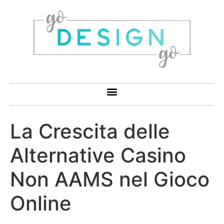
La Crescita delle
Alternative Casino
Non AAMS nel Gioco
Online