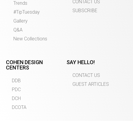
CONTACT US
Trends
SUBSCRIBE
#TipTuesday
Gallery
Q&A
New Collections
COHEN DESIGN
SAY HELLO!
CENTERS
CONTACT US
DDB
GUEST ARTICLES
PDC
DCH
DCOTA