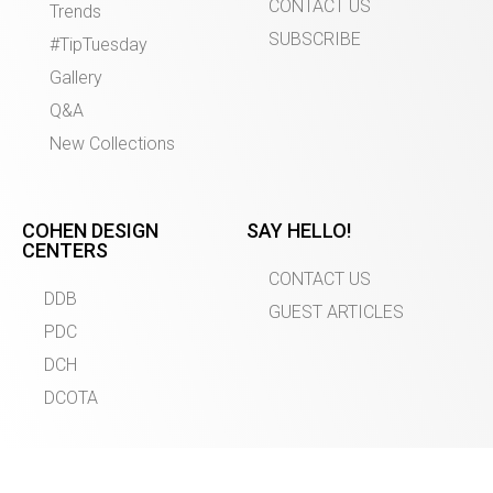
CONTACT US
Trends
SUBSCRIBE
#TipTuesday
Gallery
Q&A
New Collections
COHEN DESIGN
SAY HELLO!
CENTERS
CONTACT US
DDB
GUEST ARTICLES
PDC
DCH
DCOTA