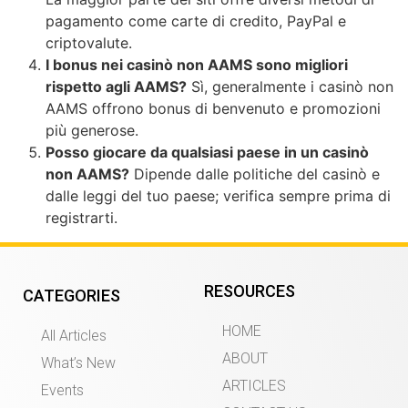
pagamento come carte di credito, PayPal e
criptovalute.
I bonus nei casinò non AAMS sono migliori
rispetto agli AAMS?
Sì, generalmente i casinò non
AAMS offrono bonus di benvenuto e promozioni
più generose.
Posso giocare da qualsiasi paese in un casinò
non AAMS?
Dipende dalle politiche del casinò e
dalle leggi del tuo paese; verifica sempre prima di
registrarti.
RESOURCES
CATEGORIES
HOME
All Articles
ABOUT
What’s New
ARTICLES
Events