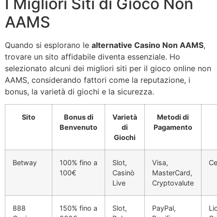
I Migliori Siti di Gioco Non
AAMS
Quando si esplorano le
alternative Casino Non AAMS
,
trovare un sito affidabile diventa essenziale. Ho
selezionato alcuni dei migliori siti per il gioco online non
AAMS, considerando fattori come la reputazione, i
bonus, la varietà di giochi e la sicurezza.
Sito
Bonus di
Varietà
Metodi di
Benvenuto
di
Pagamento
Giochi
Betway
100% fino a
Slot,
Visa,
Ce
100€
Casinò
MasterCard,
Live
Cryptovalute
888
150% fino a
Slot,
PayPal,
Li