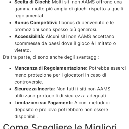
Scelta di Giochi:
Molti siti non AAMS offrono una
gamma molto più ampia di giochi rispetto a quelli
regolamentati.
Bonus Competitivi:
I bonus di benvenuto e le
promozioni sono spesso più generosi.
Accessibilità:
Alcuni siti non AAMS accettano
scommesse da paesi dove il gioco è limitato o
vietato.
D’altra parte, ci sono anche degli svantaggi:
Mancanza di Regolamentazione:
Potrebbe esserci
meno protezione per i giocatori in caso di
controversie.
Sicurezza Incerta:
Non tutti i siti non AAMS
utilizzano protocolli di sicurezza adeguati.
Limitazioni sui Pagamenti:
Alcuni metodi di
deposito e prelievo potrebbero non essere
disponibili.
Come Scegliere le Migliori