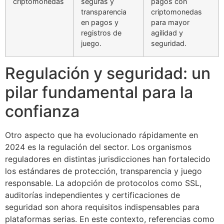
criptomonedas
seguras y
pagos con
transparencia
criptomonedas
en pagos y
para mayor
registros de
agilidad y
juego.
seguridad.
Regulación y seguridad: un
pilar fundamental para la
confianza
Otro aspecto que ha evolucionado rápidamente en
2024 es la regulación del sector. Los organismos
reguladores en distintas jurisdicciones han fortalecido
los estándares de protección, transparencia y juego
responsable. La adopción de protocolos como SSL,
auditorías independientes y certificaciones de
seguridad son ahora requisitos indispensables para
plataformas serias. En este contexto, referencias como