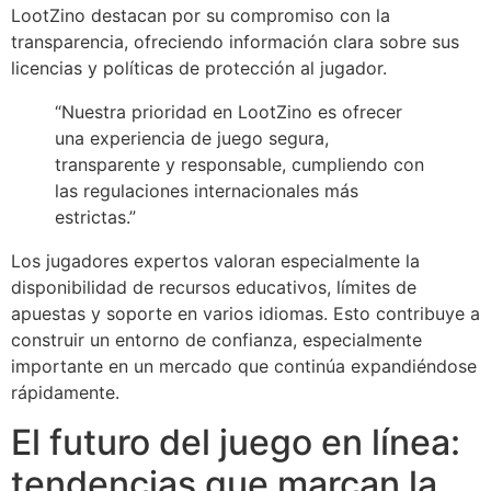
LootZino destacan por su compromiso con la
transparencia, ofreciendo información clara sobre sus
licencias y políticas de protección al jugador.
“Nuestra prioridad en LootZino es ofrecer
una experiencia de juego segura,
transparente y responsable, cumpliendo con
las regulaciones internacionales más
estrictas.”
Los jugadores expertos valoran especialmente la
disponibilidad de recursos educativos, límites de
apuestas y soporte en varios idiomas. Esto contribuye a
construir un entorno de confianza, especialmente
importante en un mercado que continúa expandiéndose
rápidamente.
El futuro del juego en línea:
tendencias que marcan la