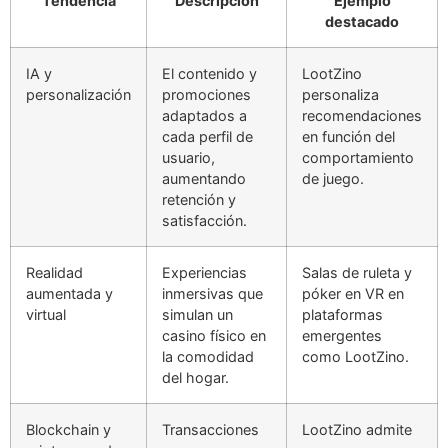
Tendencia
Descripción
Ejemplo
destacado
IA y
El contenido y
LootZino
personalización
promociones
personaliza
adaptados a
recomendaciones
cada perfil de
en función del
usuario,
comportamiento
aumentando
de juego.
retención y
satisfacción.
Realidad
Experiencias
Salas de ruleta y
aumentada y
inmersivas que
póker en VR en
virtual
simulan un
plataformas
casino físico en
emergentes
la comodidad
como LootZino.
del hogar.
Blockchain y
Transacciones
LootZino admite