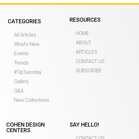
RESOURCES
CATEGORIES
HOME
All Articles
ABOUT
What’s New
ARTICLES
Events
CONTACT US
Trends
SUBSCRIBE
#TipTuesday
Gallery
Q&A
New Collections
COHEN DESIGN
SAY HELLO!
CENTERS
CONTACT US