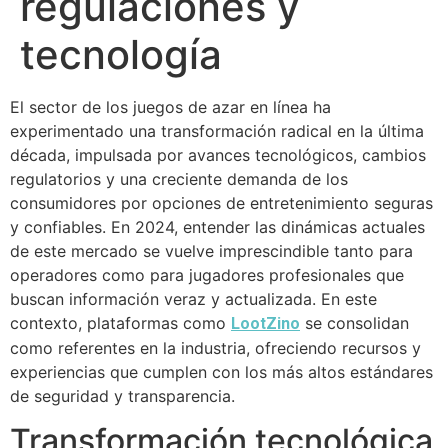
regulaciones y
tecnología
El sector de los juegos de azar en línea ha
experimentado una transformación radical en la última
década, impulsada por avances tecnológicos, cambios
regulatorios y una creciente demanda de los
consumidores por opciones de entretenimiento seguras
y confiables. En 2024, entender las dinámicas actuales
de este mercado se vuelve imprescindible tanto para
operadores como para jugadores profesionales que
buscan información veraz y actualizada. En este
contexto, plataformas como
se consolidan
LootZino
como referentes en la industria, ofreciendo recursos y
experiencias que cumplen con los más altos estándares
de seguridad y transparencia.
Transformación tecnológica