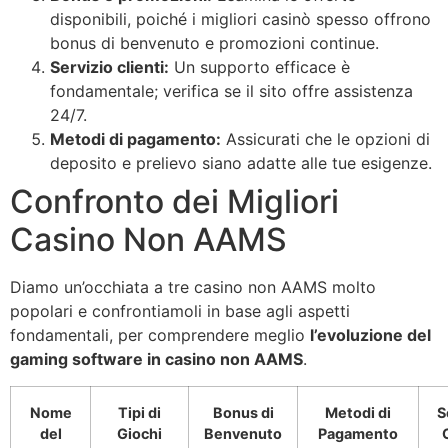
disponibili, poiché i migliori casinò spesso offrono
bonus di benvenuto e promozioni continue.
Servizio clienti:
Un supporto efficace è
fondamentale; verifica se il sito offre assistenza
24/7.
Metodi di pagamento:
Assicurati che le opzioni di
deposito e prelievo siano adatte alle tue esigenze.
Confronto dei Migliori
Casino Non AAMS
Diamo un’occhiata a tre casino non AAMS molto
popolari e confrontiamoli in base agli aspetti
fondamentali, per comprendere meglio
l’evoluzione del
gaming software in casino non AAMS
.
Nome
Tipi di
Bonus di
Metodi di
S
del
Giochi
Benvenuto
Pagamento