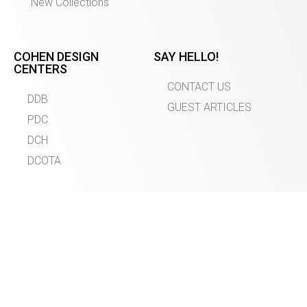
New Collections
COHEN DESIGN
SAY HELLO!
CENTERS
CONTACT US
DDB
GUEST ARTICLES
PDC
DCH
DCOTA