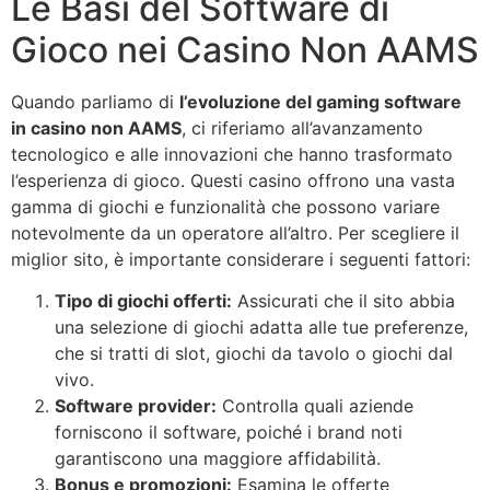
Le Basi del Software di
Gioco nei Casino Non AAMS
Quando parliamo di
l’evoluzione del gaming software
in casino non AAMS
, ci riferiamo all’avanzamento
tecnologico e alle innovazioni che hanno trasformato
l’esperienza di gioco. Questi casino offrono una vasta
gamma di giochi e funzionalità che possono variare
notevolmente da un operatore all’altro. Per scegliere il
miglior sito, è importante considerare i seguenti fattori:
Tipo di giochi offerti:
Assicurati che il sito abbia
una selezione di giochi adatta alle tue preferenze,
che si tratti di slot, giochi da tavolo o giochi dal
vivo.
Software provider:
Controlla quali aziende
forniscono il software, poiché i brand noti
garantiscono una maggiore affidabilità.
Bonus e promozioni:
Esamina le offerte