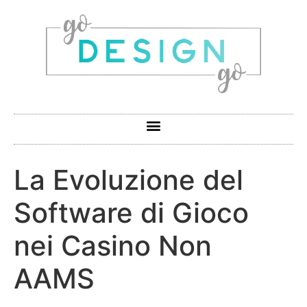
La Evoluzione del
Software di Gioco
nei Casino Non
AAMS