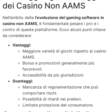
dei Casino Non AAMS
Nell’ambito della
l’evoluzione del gaming software in
casino non AAMS
, è fondamentale pesare i pro e i
contro di queste piattaforme. Ecco alcuni punti chiave
da considerare:
Vantaggi:
Maggiore varietà di giochi rispetto ai casino
AAMS.
Bonus e promozioni generalmente più
favorevoli.
Accessibilità da più giurisdizioni.
Svantaggi:
Mancanza di regolamentazione che può
comportare rischi.
Possibilità di ritardi nei prelievi.
Limitata protezione del consumatore.