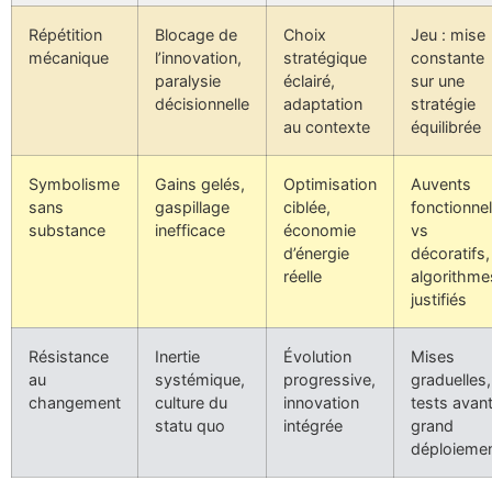
Répétition
Blocage de
Choix
Jeu : mise
mécanique
l’innovation,
stratégique
constante
paralysie
éclairé,
sur une
décisionnelle
adaptation
stratégie
au contexte
équilibrée
Symbolisme
Gains gelés,
Optimisation
Auvents
sans
gaspillage
ciblée,
fonctionne
substance
inefficace
économie
vs
d’énergie
décoratifs,
réelle
algorithme
justifiés
Résistance
Inertie
Évolution
Mises
au
systémique,
progressive,
graduelles,
changement
culture du
innovation
tests avan
statu quo
intégrée
grand
déploieme